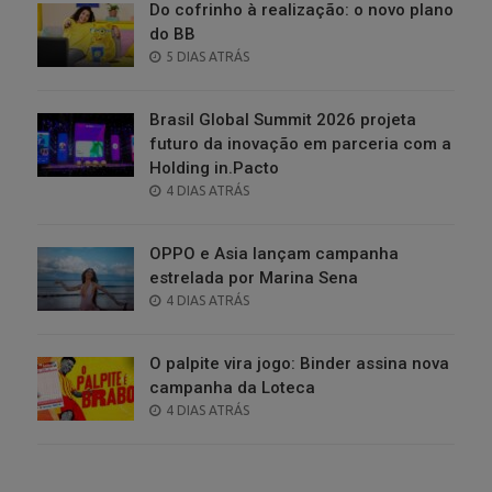
Do cofrinho à realização: o novo plano
do BB
POSTED
5 DIAS ATRÁS
ON
Brasil Global Summit 2026 projeta
futuro da inovação em parceria com a
Holding in.Pacto
POSTED
4 DIAS ATRÁS
ON
OPPO e Asia lançam campanha
estrelada por Marina Sena
POSTED
4 DIAS ATRÁS
ON
O palpite vira jogo: Binder assina nova
campanha da Loteca
POSTED
4 DIAS ATRÁS
ON