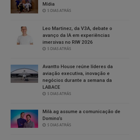
Mídia
POSTED
5 DIAS ATRÁS
ON
Leo Martinez, da V3A, debate o
avanço da IA em experiências
imersivas no RIW 2026
POSTED
5 DIAS ATRÁS
ON
Avantto House reúne líderes da
aviação executiva, inovação e
negócios durante a semana da
LABACE
POSTED
5 DIAS ATRÁS
ON
Milà.ag assume a comunicação de
Domino’s
POSTED
5 DIAS ATRÁS
ON