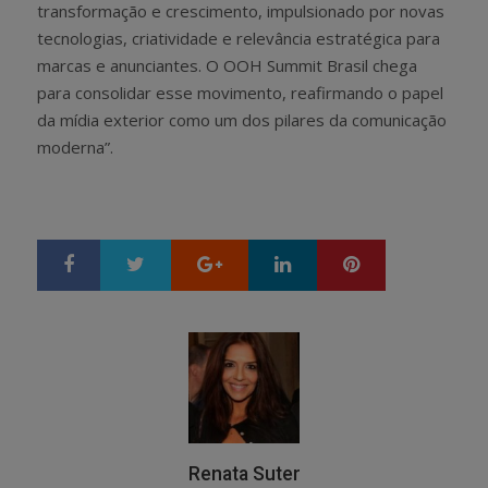
transformação e crescimento, impulsionado por novas
tecnologias, criatividade e relevância estratégica para
marcas e anunciantes. O OOH Summit Brasil chega
para consolidar esse movimento, reafirmando o papel
da mídia exterior como um dos pilares da comunicação
moderna”.
Google+
LinkedIn
Pinterest
S
T
h
w
a
e
r
e
e
t
Renata Suter