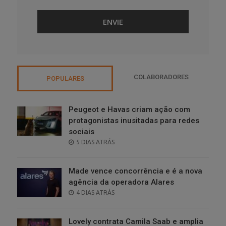
COLABORADORES
POPULARES
Peugeot e Havas criam ação com
protagonistas inusitadas para redes
sociais
POSTED
5 DIAS ATRÁS
ON
Made vence concorrência e é a nova
agência da operadora Alares
POSTED
4 DIAS ATRÁS
ON
Lovely contrata Camila Saab e amplia