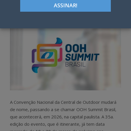
h
w
a
e
r
e
e
t
A Convenção Nacional da Central de Outdoor mudará
de nome, passando a se chamar OOH Summit Brasil,
que acontecerá, em 2026, na capital paulista. A 35a.
edição do evento, que é itinerante, já tem data