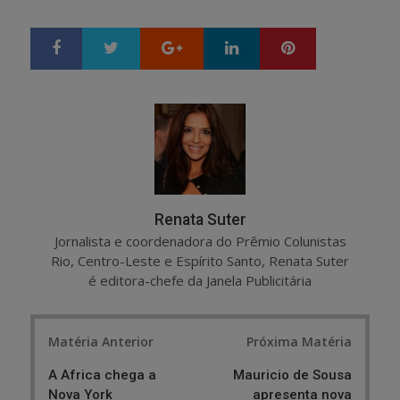
Google+
LinkedIn
Pinterest
S
T
h
w
a
e
r
e
e
t
Renata Suter
Jornalista e coordenadora do Prêmio Colunistas
Rio, Centro-Leste e Espírito Santo, Renata Suter
é editora-chefe da Janela Publicitária
Post
Matéria Anterior
Próxima Matéria
navigation
A Africa chega a
Mauricio de Sousa
Nova York
apresenta nova