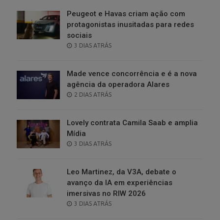
Peugeot e Havas criam ação com
protagonistas inusitadas para redes
sociais
POSTED
3 DIAS ATRÁS
ON
Made vence concorrência e é a nova
agência da operadora Alares
POSTED
2 DIAS ATRÁS
ON
Lovely contrata Camila Saab e amplia
Mídia
POSTED
3 DIAS ATRÁS
ON
Leo Martinez, da V3A, debate o
avanço da IA em experiências
imersivas no RIW 2026
POSTED
3 DIAS ATRÁS
ON