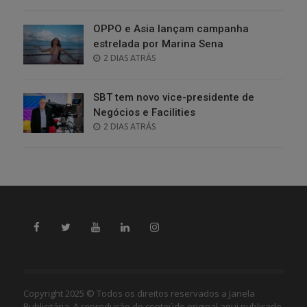
ON
OPPO e Asia lançam campanha
estrelada por Marina Sena
POSTED
2 DIAS ATRÁS
ON
SBT tem novo vice-presidente de
Negócios e Facilities
POSTED
2 DIAS ATRÁS
ON
Copyright 2025 © Todos os direitos reservados a Janela
Publicitária. A reprodução de conteúdo original aqui publicado