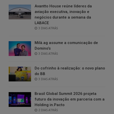
Avantto House reúne líderes da
aviação executiva, inovação e
negócios durante a semana da
LABACE
POSTED
3 DIAS ATRÁS
ON
Milà.ag assume a comunicação de
Domino’s
POSTED
3 DIAS ATRÁS
ON
Do cofrinho à realização: o novo plano
do BB
POSTED
3 DIAS ATRÁS
ON
Brasil Global Summit 2026 projeta
futuro da inovação em parceria com a
Holding in.Pacto
POSTED
2 DIAS ATRÁS