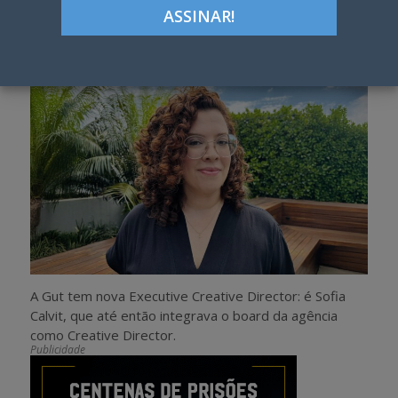
h
w
a
e
r
e
e
t
A Gut tem nova Executive Creative Director: é Sofia
Calvit, que até então integrava o board da agência
como Creative Director.
Publicidade