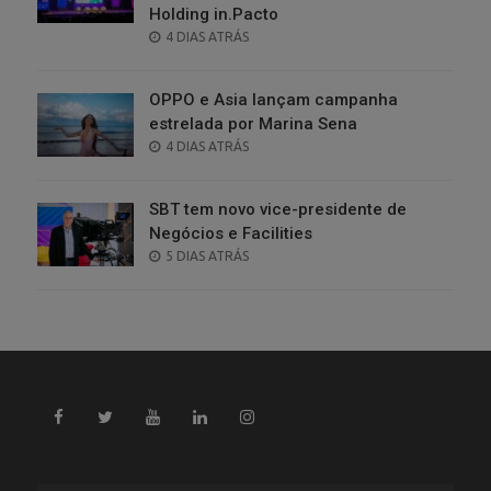
Holding in.Pacto
POSTED
4 DIAS ATRÁS
ON
OPPO e Asia lançam campanha
estrelada por Marina Sena
POSTED
4 DIAS ATRÁS
ON
SBT tem novo vice-presidente de
Negócios e Facilities
POSTED
5 DIAS ATRÁS
ON