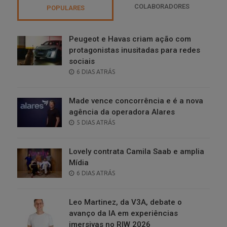
COLABORADORES
POPULARES
Peugeot e Havas criam ação com
protagonistas inusitadas para redes
sociais
POSTED
6 DIAS ATRÁS
ON
Made vence concorrência e é a nova
agência da operadora Alares
POSTED
5 DIAS ATRÁS
ON
Lovely contrata Camila Saab e amplia
Mídia
POSTED
6 DIAS ATRÁS
ON
Leo Martinez, da V3A, debate o
avanço da IA em experiências
imersivas no RIW 2026