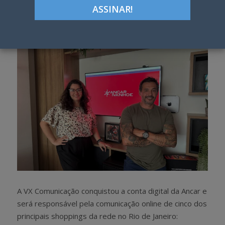
Google+
LinkedIn
Pinterest
S
T
h
w
a
e
r
e
e
t
A VX Comunicação conquistou a conta digital da Ancar e
será responsável pela comunicação online de cinco dos
principais shoppings da rede no Rio de Janeiro: