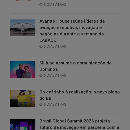
POSTED
5 DIAS ATRÁS
ON
Avantto House reúne líderes da
aviação executiva, inovação e
negócios durante a semana da
LABACE
POSTED
5 DIAS ATRÁS
ON
Milà.ag assume a comunicação de
Domino’s
POSTED
5 DIAS ATRÁS
ON
Do cofrinho à realização: o novo plano
do BB
POSTED
5 DIAS ATRÁS
ON
Brasil Global Summit 2026 projeta
futuro da inovação em parceria com a