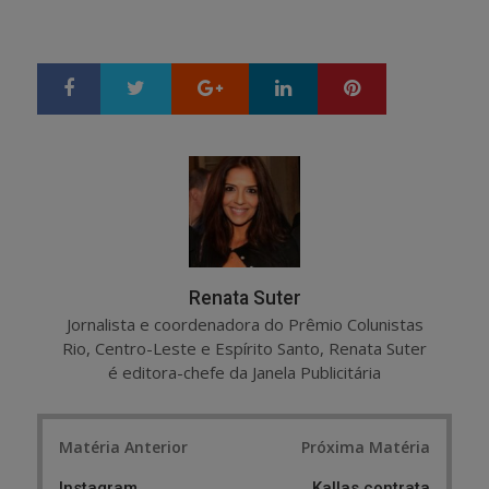
Google+
LinkedIn
Pinterest
S
T
h
w
a
e
r
e
e
t
Renata Suter
Jornalista e coordenadora do Prêmio Colunistas
Rio, Centro-Leste e Espírito Santo, Renata Suter
é editora-chefe da Janela Publicitária
Post
Matéria Anterior
Próxima Matéria
navigation
Instagram
Kallas contrata