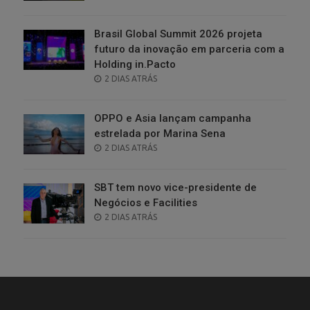
ON
Brasil Global Summit 2026 projeta
futuro da inovação em parceria com a
Holding in.Pacto
POSTED
2 DIAS ATRÁS
ON
OPPO e Asia lançam campanha
estrelada por Marina Sena
POSTED
2 DIAS ATRÁS
ON
SBT tem novo vice-presidente de
Negócios e Facilities
POSTED
2 DIAS ATRÁS
ON