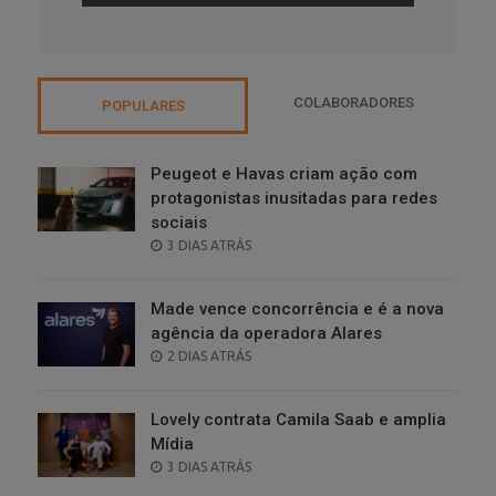
COLABORADORES
POPULARES
Peugeot e Havas criam ação com
protagonistas inusitadas para redes
sociais
POSTED
3 DIAS ATRÁS
ON
Made vence concorrência e é a nova
agência da operadora Alares
POSTED
2 DIAS ATRÁS
ON
Lovely contrata Camila Saab e amplia
Mídia
POSTED
3 DIAS ATRÁS
ON