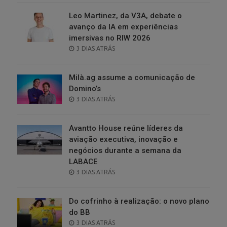
Leo Martinez, da V3A, debate o
avanço da IA em experiências
imersivas no RIW 2026
POSTED
3 DIAS ATRÁS
ON
Milà.ag assume a comunicação de
Domino’s
POSTED
3 DIAS ATRÁS
ON
Avantto House reúne líderes da
aviação executiva, inovação e
negócios durante a semana da
LABACE
POSTED
3 DIAS ATRÁS
ON
Do cofrinho à realização: o novo plano
do BB
POSTED
3 DIAS ATRÁS