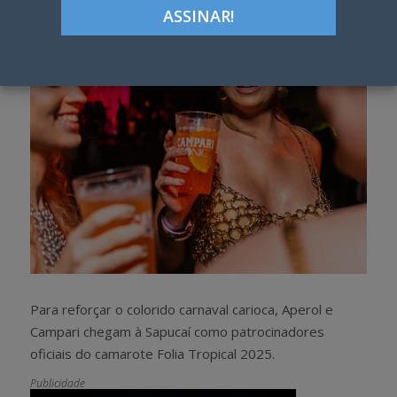
h
w
a
e
r
e
e
t
Para reforçar o colorido carnaval carioca, Aperol e
Campari chegam à Sapucaí como patrocinadores
oficiais do camarote Folia Tropical 2025.
Publicidade