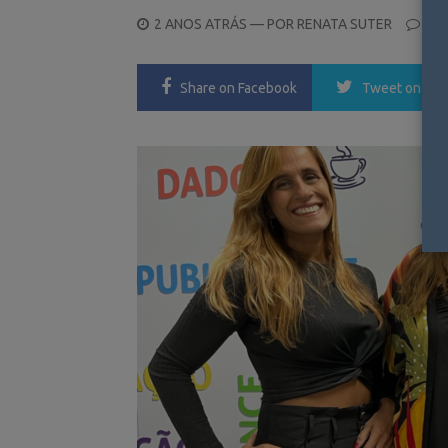
POSTED
2 ANOS ATRÁS
— POR
RENATA SUTER
0
ON
Share
on Facebook
Tweet
on Twi