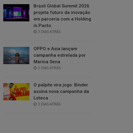
Brasil Global Summit 2026
projeta futuro da inovação
em parceria com a Holding
in.Pacto
POSTED
3 DIAS ATRÁS
ON
OPPO e Asia lançam
campanha estrelada por
Marina Sena
POSTED
3 DIAS ATRÁS
ON
O palpite vira jogo: Binder
assina nova campanha da
Loteca
POSTED
3 DIAS ATRÁS
ON