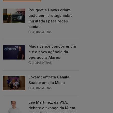
Peugeot e Havas criam
ação com protagonistas
inusitadas para redes
sociais
POSTED
4 DIAS ATRÁS
ON
Made vence concorrência
e é a nova agência da
operadora Alares
POSTED
3 DIAS ATRÁS
ON
Lovely contrata Camila
Saab e amplia Mídia
POSTED
4 DIAS ATRÁS
ON
Leo Martinez, da V3A,
debate o avanço da IA em