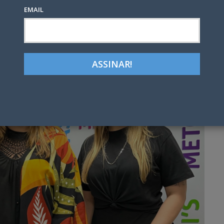
EMAIL
Google+
LinkedIn
Pinterest
tter