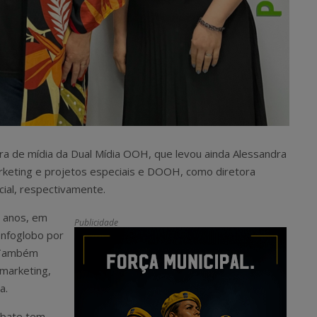
a de mídia da Dual Mídia OOH, que levou ainda Alessandra
rketing e projetos especiais e DOOH, como diretora
ial, respectivamente.
6 anos, em
Publicidade
 Infoglobo por
. Também
 marketing,
a.
Abate tem