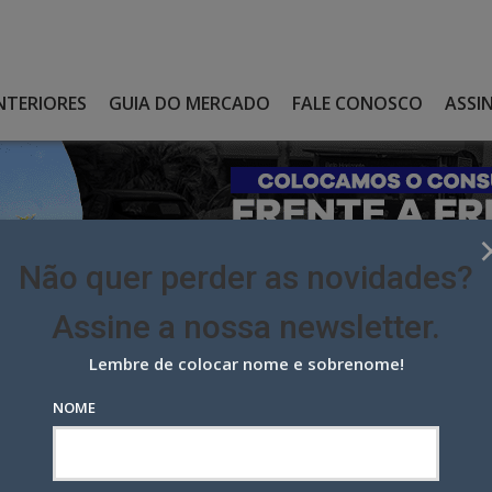
NTERIORES
GUIA DO MERCADO
FALE CONOSCO
ASSI
Não quer perder as novidades?
Assine a nossa newsletter.
Lembre de colocar nome e sobrenome!
DUAL MÍDIA OOH GANHA REFORÇOS
NOME
l Mídia OOH ganha reforços