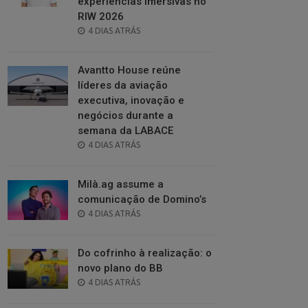
experiências imersivas no
RIW 2026
POSTED
4 DIAS ATRÁS
ON
Avantto House reúne
líderes da aviação
executiva, inovação e
negócios durante a
semana da LABACE
POSTED
4 DIAS ATRÁS
ON
Milà.ag assume a
comunicação de Domino’s
POSTED
4 DIAS ATRÁS
ON
Do cofrinho à realização: o
novo plano do BB
POSTED
4 DIAS ATRÁS
ON