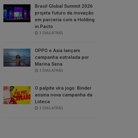
Brasil Global Summit 2026
projeta futuro da inovação
em parceria com a Holding
in.Pacto
POSTED
3 DIAS ATRÁS
ON
OPPO e Asia lançam
campanha estrelada por
Marina Sena
POSTED
3 DIAS ATRÁS
ON
O palpite vira jogo: Binder
assina nova campanha da
Loteca
POSTED
3 DIAS ATRÁS
ON