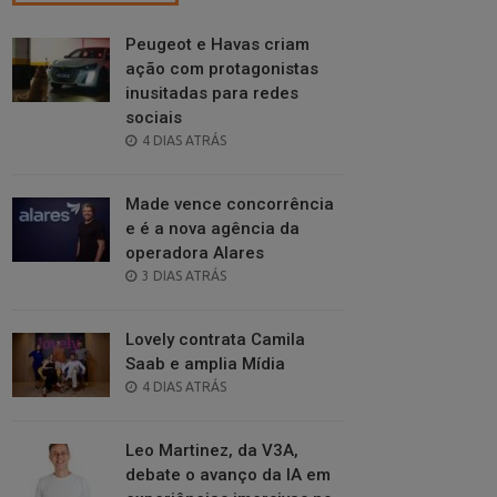
Peugeot e Havas criam
ação com protagonistas
inusitadas para redes
sociais
POSTED
4 DIAS ATRÁS
ON
Made vence concorrência
e é a nova agência da
operadora Alares
POSTED
3 DIAS ATRÁS
ON
Lovely contrata Camila
Saab e amplia Mídia
POSTED
4 DIAS ATRÁS
ON
Leo Martinez, da V3A,
debate o avanço da IA em