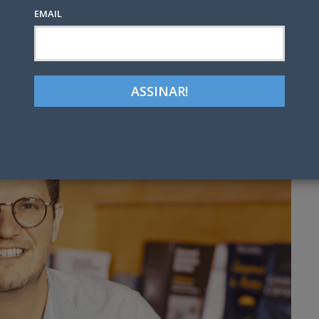
EMAIL
Google+
LinkedIn
Pinterest
tter