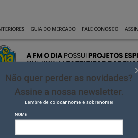
NTERIORES
GUIA DO MERCADO
FALE CONOSCO
ASSI
Não quer perder as novidades?
Assine a nossa newsletter.
Lembre de colocar nome e sobrenome!
O PRESIDENTE DA ABAP RIO
NOME
residente da Abap Rio