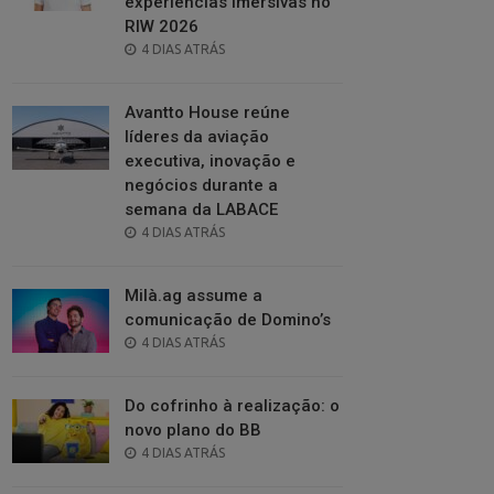
experiências imersivas no
RIW 2026
POSTED
4 DIAS ATRÁS
ON
Avantto House reúne
líderes da aviação
executiva, inovação e
negócios durante a
semana da LABACE
POSTED
4 DIAS ATRÁS
ON
Milà.ag assume a
comunicação de Domino’s
POSTED
4 DIAS ATRÁS
ON
Do cofrinho à realização: o
novo plano do BB
POSTED
4 DIAS ATRÁS
ON