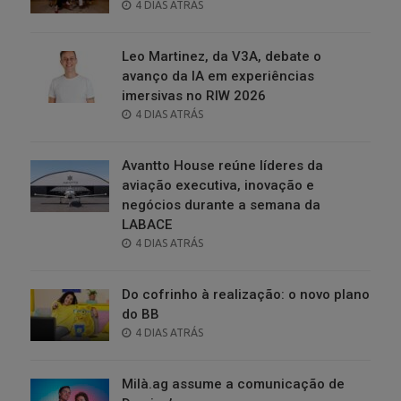
POSTED
4 DIAS ATRÁS
ON
Leo Martinez, da V3A, debate o
avanço da IA em experiências
imersivas no RIW 2026
POSTED
4 DIAS ATRÁS
ON
Avantto House reúne líderes da
aviação executiva, inovação e
negócios durante a semana da
LABACE
POSTED
4 DIAS ATRÁS
ON
Do cofrinho à realização: o novo plano
do BB
POSTED
4 DIAS ATRÁS
ON
Milà.ag assume a comunicação de