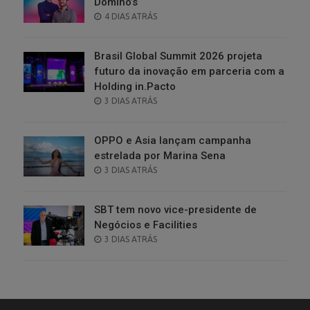
Domino’s
POSTED
4 DIAS ATRÁS
ON
Brasil Global Summit 2026 projeta
futuro da inovação em parceria com a
Holding in.Pacto
POSTED
3 DIAS ATRÁS
ON
OPPO e Asia lançam campanha
estrelada por Marina Sena
POSTED
3 DIAS ATRÁS
ON
SBT tem novo vice-presidente de
Negócios e Facilities
POSTED
3 DIAS ATRÁS
ON