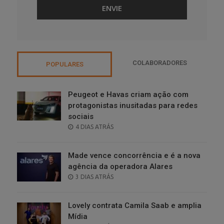
COLABORADORES
POPULARES
Peugeot e Havas criam ação com
protagonistas inusitadas para redes
sociais
POSTED
4 DIAS ATRÁS
ON
Made vence concorrência e é a nova
agência da operadora Alares
POSTED
3 DIAS ATRÁS
ON
Lovely contrata Camila Saab e amplia
Mídia