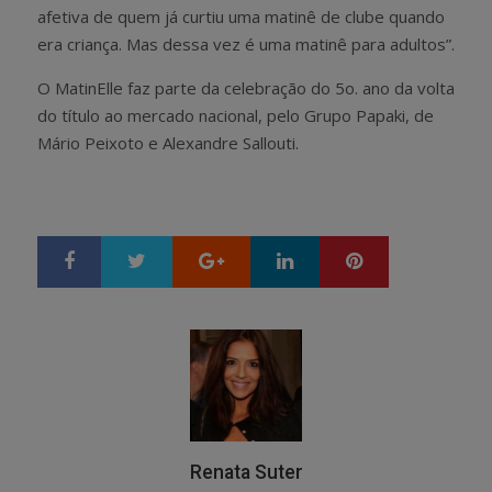
afetiva de quem já curtiu uma matinê de clube quando
era criança. Mas dessa vez é uma matinê para adultos”.
O MatinElle faz parte da celebração do 5o. ano da volta
do título ao mercado nacional, pelo Grupo Papaki, de
Mário Peixoto e Alexandre Sallouti.
Google+
LinkedIn
Pinterest
S
T
h
w
a
e
r
e
e
t
Renata Suter