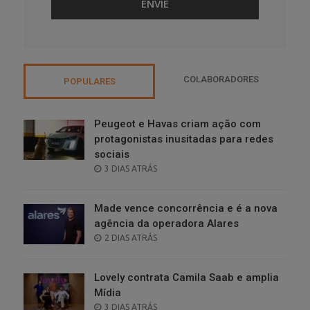
COLABORADORES
POPULARES
Peugeot e Havas criam ação com
protagonistas inusitadas para redes
sociais
POSTED
3 DIAS ATRÁS
ON
Made vence concorrência e é a nova
agência da operadora Alares
POSTED
2 DIAS ATRÁS
ON
Lovely contrata Camila Saab e amplia
Mídia
POSTED
3 DIAS ATRÁS