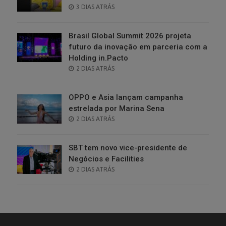
POSTED
3 DIAS ATRÁS
ON
Brasil Global Summit 2026 projeta
futuro da inovação em parceria com a
Holding in.Pacto
POSTED
2 DIAS ATRÁS
ON
OPPO e Asia lançam campanha
estrelada por Marina Sena
POSTED
2 DIAS ATRÁS
ON
SBT tem novo vice-presidente de
Negócios e Facilities
POSTED
2 DIAS ATRÁS
ON