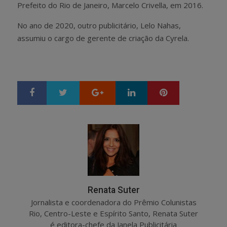
Prefeito do Rio de Janeiro, Marcelo Crivella, em 2016.
No ano de 2020, outro publicitário, Lelo Nahas,
assumiu o cargo de gerente de criação da Cyrela.
Google+
LinkedIn
Pinterest
S
T
h
w
a
e
r
e
e
t
Renata Suter
Jornalista e coordenadora do Prêmio Colunistas
Rio, Centro-Leste e Espírito Santo, Renata Suter
é editora-chefe da Janela Publicitária