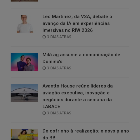
ON
Leo Martinez, da V3A, debate o
avanço da IA em experiências
imersivas no RIW 2026
POSTED
3 DIAS ATRÁS
ON
Milà.ag assume a comunicação de
Domino’s
POSTED
3 DIAS ATRÁS
ON
Avantto House reúne líderes da
aviação executiva, inovação e
negócios durante a semana da
LABACE
POSTED
3 DIAS ATRÁS
ON
Do cofrinho à realização: o novo plano
do BB