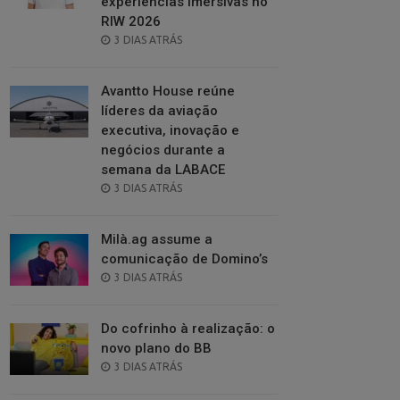
experiências imersivas no
RIW 2026
POSTED
3 DIAS ATRÁS
ON
Avantto House reúne
líderes da aviação
executiva, inovação e
negócios durante a
semana da LABACE
POSTED
3 DIAS ATRÁS
ON
Milà.ag assume a
comunicação de Domino’s
POSTED
3 DIAS ATRÁS
ON
Do cofrinho à realização: o
novo plano do BB
POSTED
3 DIAS ATRÁS
ON