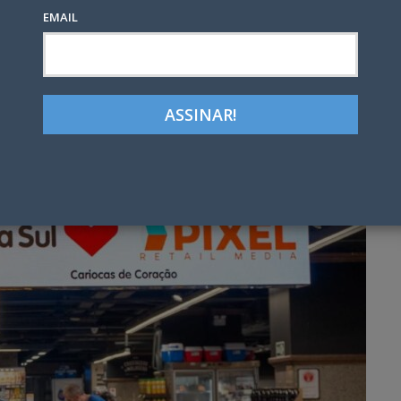
EMAIL
Google+
LinkedIn
Pinterest
tter