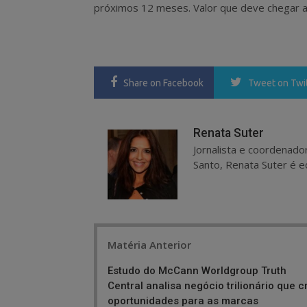
próximos 12 meses. Valor que deve chegar a
Share
on Facebook
Tweet
on Twi
Renata Suter
Jornalista e coordenado
Santo, Renata Suter é ed
Post
Matéria Anterior
navigation
Estudo do McCann Worldgroup Truth
Central analisa negócio trilionário que c
oportunidades para as marcas