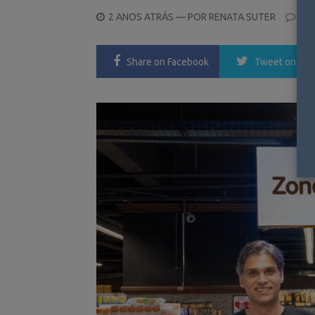
POSTED
2 ANOS ATRÁS
— POR
RENATA SUTER
0
ON
Share
on Facebook
Tweet
on Twi