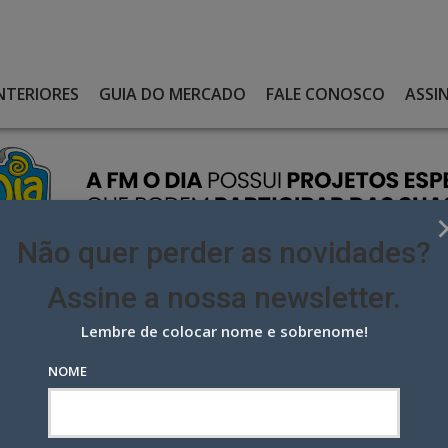
NTERIORES
GUIA DO MERCADO
FALE CONOSCO
ASSI
Não quer perder as novidades?
Assine a nossa newsletter.
Lembre de colocar nome e sobrenome!
VO CEO DA PIXEL RETAIL MEDIA
NOME
CEO da Pixel Retail Media