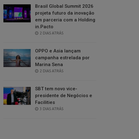
Brasil Global Summit 2026
projeta futuro da inovação
em parceria com a Holding
in.Pacto
POSTED
2 DIAS ATRÁS
ON
OPPO e Asia lançam
campanha estrelada por
Marina Sena
POSTED
2 DIAS ATRÁS
ON
SBT tem novo vice-
presidente de Negócios e
Facilities
POSTED
3 DIAS ATRÁS
ON