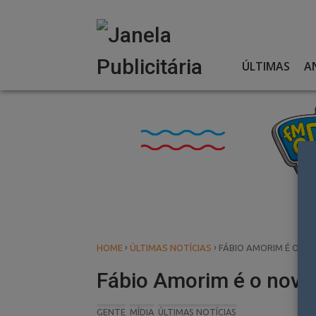
Skip
to
content
ÚLTIMAS
A
›
›
HOME
ÚLTIMAS NOTÍCIAS
FÁBIO AMORIM É O NO
Fábio Amorim é o novo 
GENTE
MÍDIA
ÚLTIMAS NOTÍCIAS