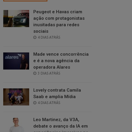
Peugeot e Havas criam
ação com protagonistas
inusitadas para redes
sociais
POSTED
4 DIAS ATRÁS
ON
Made vence concorrência
e é a nova agência da
operadora Alares
POSTED
3 DIAS ATRÁS
ON
Lovely contrata Camila
Saab e amplia Mídia
POSTED
4 DIAS ATRÁS
ON
Leo Martinez, da V3A,
debate o avanço da IA em