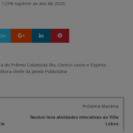
 123% superior ao ano de 2023.
Google+
LinkedIn
Pinterest
tter
ra do Prêmio Colunistas Rio, Centro-Leste e Espírito
itora-chefe da Janela Publicitária
Próxima Matéria
Neston leva atividades interativas ao Villa
ria
Lobos