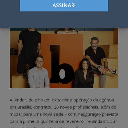
h
w
a
e
r
e
e
t
A Binder, de olho em expandir a operação da agência
em Brasília, contratou 20 novos profissionais, além de
mudar para uma nova sede – com inauguração prevista
para a primeira quinzena de fevereiro – e ainda incluiu