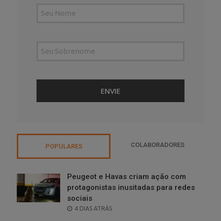
COLABORADORES
POPULARES
Peugeot e Havas criam ação com
protagonistas inusitadas para redes
sociais
POSTED
4 DIAS ATRÁS
ON