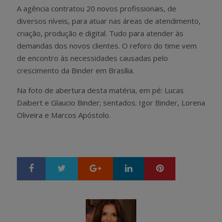
A agência contratou 20 novos profissionais, de
diversos níveis, para atuar nas áreas de atendimento,
criação, produção e digital. Tudo para atender às
demandas dos novos clientes. O reforo do time vem
de encontro às necessidades causadas pelo
crescimento da Binder em Brasília.
Na foto de abertura desta matéria, e
m pé: Lucas
Daibert e Glaucio Binder; sentados: Igor Binder, Lorena
Oliveira e Marcos Apóstolo.
Google+
LinkedIn
Pinterest
S
T
h
w
a
e
r
e
e
t