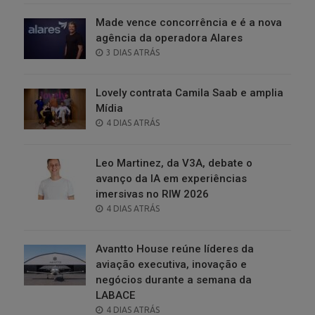
Made vence concorrência e é a nova
agência da operadora Alares
POSTED
3 DIAS ATRÁS
ON
Lovely contrata Camila Saab e amplia
Mídia
POSTED
4 DIAS ATRÁS
ON
Leo Martinez, da V3A, debate o
avanço da IA em experiências
imersivas no RIW 2026
POSTED
4 DIAS ATRÁS
ON
Avantto House reúne líderes da
aviação executiva, inovação e
negócios durante a semana da
LABACE
POSTED
4 DIAS ATRÁS