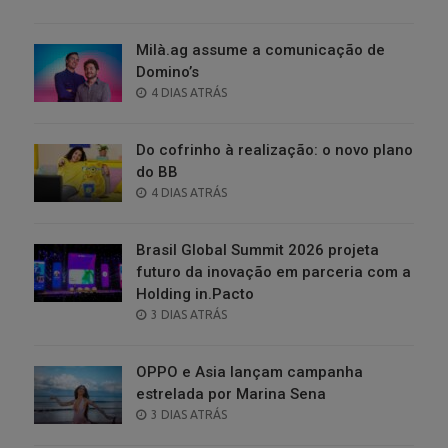
ON
Milà.ag assume a comunicação de
Domino’s
POSTED
4 DIAS ATRÁS
ON
Do cofrinho à realização: o novo plano
do BB
POSTED
4 DIAS ATRÁS
ON
Brasil Global Summit 2026 projeta
futuro da inovação em parceria com a
Holding in.Pacto
POSTED
3 DIAS ATRÁS
ON
OPPO e Asia lançam campanha
estrelada por Marina Sena
POSTED
3 DIAS ATRÁS
ON