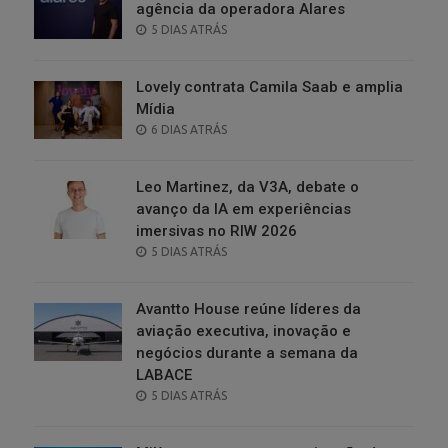
agência da operadora Alares
POSTED
5 DIAS ATRÁS
ON
Lovely contrata Camila Saab e amplia
Mídia
POSTED
6 DIAS ATRÁS
ON
Leo Martinez, da V3A, debate o
avanço da IA em experiências
imersivas no RIW 2026
POSTED
5 DIAS ATRÁS
ON
Avantto House reúne líderes da
aviação executiva, inovação e
negócios durante a semana da
LABACE
POSTED
5 DIAS ATRÁS
ON