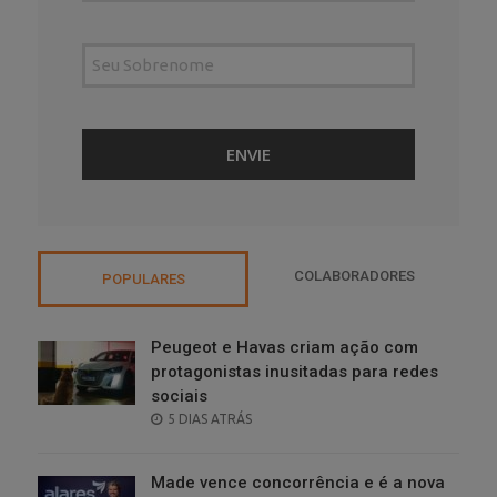
COLABORADORES
POPULARES
Peugeot e Havas criam ação com
protagonistas inusitadas para redes
sociais
POSTED
5 DIAS ATRÁS
ON
Made vence concorrência e é a nova