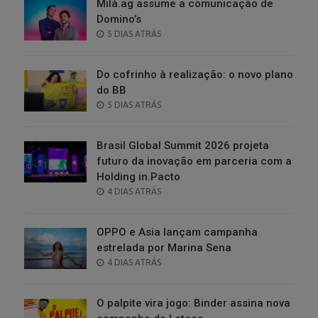
Milà.ag assume a comunicação de
Domino’s
POSTED
5 DIAS ATRÁS
ON
Do cofrinho à realização: o novo plano
do BB
POSTED
5 DIAS ATRÁS
ON
Brasil Global Summit 2026 projeta
futuro da inovação em parceria com a
Holding in.Pacto
POSTED
4 DIAS ATRÁS
ON
OPPO e Asia lançam campanha
estrelada por Marina Sena
POSTED
4 DIAS ATRÁS
ON
O palpite vira jogo: Binder assina nova