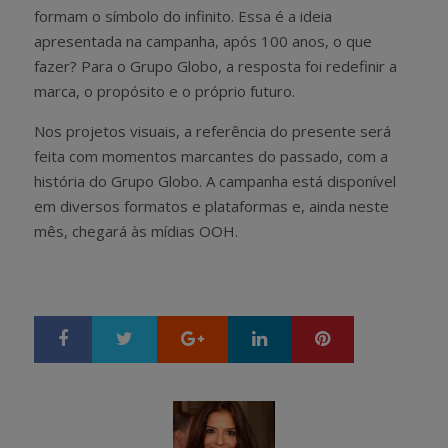
formam o símbolo do infinito. Essa é a ideia
apresentada na campanha, após 100 anos, o que
fazer? Para o Grupo Globo, a resposta foi redefinir a
marca, o propósito e o próprio futuro.
Nos projetos visuais, a referência do presente será
feita com momentos marcantes do passado, com a
história do Grupo Globo. A campanha está disponível
em diversos formatos e plataformas e, ainda neste
mês, chegará às mídias OOH.
Google+
LinkedIn
Pinterest
S
T
h
w
a
e
r
e
e
t