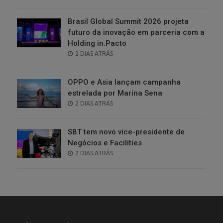
ON
Brasil Global Summit 2026 projeta
futuro da inovação em parceria com a
Holding in.Pacto
POSTED
2 DIAS ATRÁS
ON
OPPO e Asia lançam campanha
estrelada por Marina Sena
POSTED
2 DIAS ATRÁS
ON
SBT tem novo vice-presidente de
Negócios e Facilities
POSTED
2 DIAS ATRÁS
ON