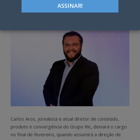
Google+
LinkedIn
Pinterest
S
T
h
w
a
e
r
e
e
t
Carlos Aros, jornalista e atual diretor de conteúdo,
produto e convergência do Grupo Ric, deixará o cargo
no final de fevereiro, quando assumirá a direção de