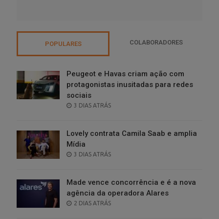
COLABORADORES
POPULARES
Peugeot e Havas criam ação com
protagonistas inusitadas para redes
sociais
POSTED
3 DIAS ATRÁS
ON
Lovely contrata Camila Saab e amplia
Mídia
POSTED
3 DIAS ATRÁS
ON
Made vence concorrência e é a nova
agência da operadora Alares
POSTED
2 DIAS ATRÁS
ON