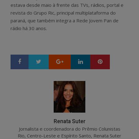
estava desde maio à frente das TVs, rádios, portal e
revista do Grupo Ric, principal multiplataforma do
paraná, que também integra a Rede Jovem Pan de
rádio há 30 anos.
Google+
LinkedIn
Pinterest
S
T
h
w
a
e
r
e
e
t
Renata Suter
Jornalista e coordenadora do Prêmio Colunistas
Rio, Centro-Leste e Espírito Santo, Renata Suter