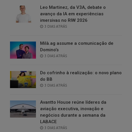
Leo Martinez, da V3A, debate o
avanço da IA em experiências
imersivas no RIW 2026
POSTED
3 DIAS ATRÁS
ON
Milà.ag assume a comunicação de
Domino’s
POSTED
3 DIAS ATRÁS
ON
Do cofrinho à realização: o novo plano
do BB
POSTED
3 DIAS ATRÁS
ON
Avantto House reúne líderes da
aviação executiva, inovação e
negócios durante a semana da
LABACE
POSTED
3 DIAS ATRÁS