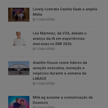
Lovely contrata Camila Saab e amplia
Mídia
POSTED
5 DIAS ATRÁS
ON
Leo Martinez, da V3A, debate o
avanço da IA em experiências
imersivas no RIW 2026
POSTED
5 DIAS ATRÁS
ON
Avantto House reúne líderes da
aviação executiva, inovação e
negócios durante a semana da
LABACE
POSTED
5 DIAS ATRÁS
ON
Milà.ag assume a comunicação de
Domino’s
POSTED
5 DIAS ATRÁS