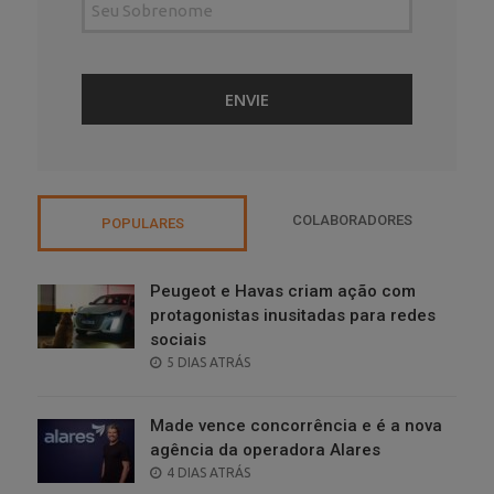
COLABORADORES
POPULARES
Peugeot e Havas criam ação com
protagonistas inusitadas para redes
sociais
POSTED
5 DIAS ATRÁS
ON
Made vence concorrência e é a nova
agência da operadora Alares
POSTED
4 DIAS ATRÁS
ON