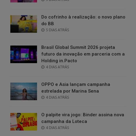
ON
Do cofrinho à realização: o novo plano
do BB
POSTED
5 DIAS ATRÁS
ON
Brasil Global Summit 2026 projeta
futuro da inovação em parceria com a
Holding in.Pacto
POSTED
4 DIAS ATRÁS
ON
OPPO e Asia lançam campanha
estrelada por Marina Sena
POSTED
4 DIAS ATRÁS
ON
O palpite vira jogo: Binder assina nova
campanha da Loteca
POSTED
4 DIAS ATRÁS
ON