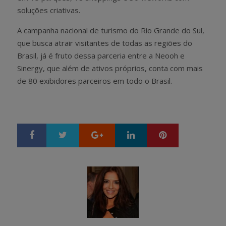
soluções criativas.
A campanha nacional de turismo do Rio Grande do Sul,
que busca atrair visitantes de todas as regiões do
Brasil, já é fruto dessa parceria entre a Neooh e
Sinergy, que além de ativos próprios, conta com mais
de 80 exibidores parceiros em todo o Brasil.
Google+
LinkedIn
Pinterest
S
T
h
w
a
e
r
e
e
t