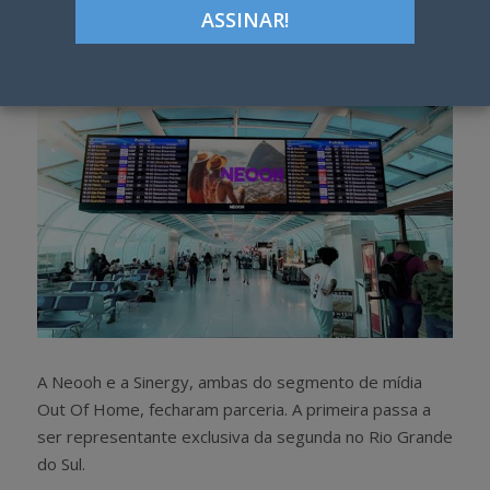
h
w
a
e
r
e
e
t
A Neooh e a Sinergy, ambas do segmento de mídia
Out Of Home, fecharam parceria. A primeira passa a
ser representante exclusiva da segunda no Rio Grande
do Sul.