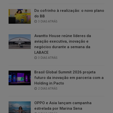
ON
Do cofrinho à realização: o novo plano
do BB
POSTED
3 DIAS ATRÁS
ON
Avantto House reúne líderes da
aviação executiva, inovação e
negócios durante a semana da
LABACE
POSTED
3 DIAS ATRÁS
ON
Brasil Global Summit 2026 projeta
futuro da inovação em parceria com a
Holding in.Pacto
POSTED
2 DIAS ATRÁS
ON
OPPO e Asia lançam campanha
estrelada por Marina Sena