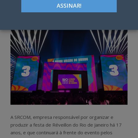
Google+
LinkedIn
Pinterest
S
T
h
w
a
e
r
e
e
t
A SRCOM, empresa responsável por organizar e
produzir a festa de Réveillon do Rio de Janeiro há 17
anos, e que continuará à frente do evento pelos