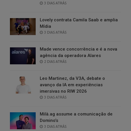
POSTED
3 DIAS ATRÁS
ON
Lovely contrata Camila Saab e amplia
Mídia
POSTED
3 DIAS ATRÁS
ON
Made vence concorrência e é a nova
agência da operadora Alares
POSTED
2 DIAS ATRÁS
ON
Leo Martinez, da V3A, debate o
avanço da IA em experiências
imersivas no RIW 2026
POSTED
3 DIAS ATRÁS
ON
Milà.ag assume a comunicação de
Domino’s
POSTED
3 DIAS ATRÁS