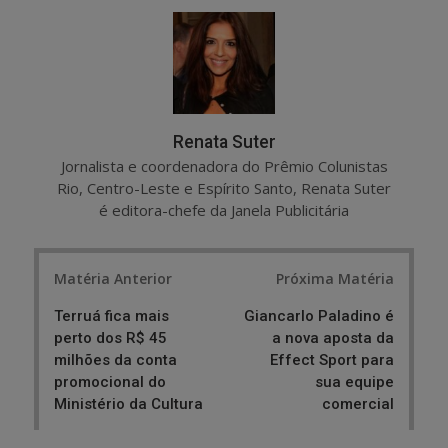
r
e
e
t
Renata Suter
Jornalista e coordenadora do Prêmio Colunistas
Rio, Centro-Leste e Espírito Santo, Renata Suter
é editora-chefe da Janela Publicitária
Post
Matéria Anterior
Próxima Matéria
navigation
Terruá fica mais
Giancarlo Paladino é
perto dos R$ 45
a nova aposta da
milhões da conta
Effect Sport para
promocional do
sua equipe
Ministério da Cultura
comercial