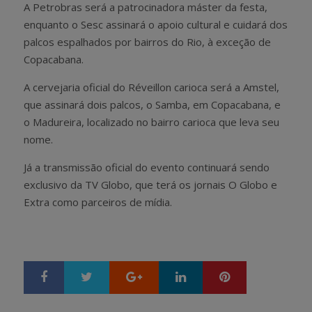
A Petrobras será a patrocinadora máster da festa,
enquanto o Sesc assinará o apoio cultural e cuidará dos
palcos espalhados por bairros do Rio, à exceção de
Copacabana.
A cervejaria oficial do Réveillon carioca será a Amstel,
que assinará dois palcos, o Samba, em Copacabana, e
o Madureira, localizado no bairro carioca que leva seu
nome.
Já a transmissão oficial do evento continuará sendo
exclusivo da TV Globo, que terá os jornais O Globo e
Extra como parceiros de mídia.
Google+
LinkedIn
Pinterest
S
T
h
w
a
e