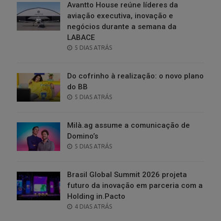
Avantto House reúne líderes da
aviação executiva, inovação e
negócios durante a semana da
LABACE
POSTED
5 DIAS ATRÁS
ON
Do cofrinho à realização: o novo plano
do BB
POSTED
5 DIAS ATRÁS
ON
Milà.ag assume a comunicação de
Domino’s
POSTED
5 DIAS ATRÁS
ON
Brasil Global Summit 2026 projeta
futuro da inovação em parceria com a
Holding in.Pacto
POSTED
4 DIAS ATRÁS
ON