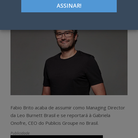
h
w
a
e
r
e
e
t
Fabio Brito acaba de assumir como Managing Director
da Leo Burnett Brasil e se reportará à Gabriela
Onofre, CEO do Publicis Groupe no Brasil.
Publicidade