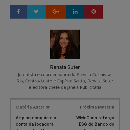
Google+
LinkedIn
Pinterest
S
T
h
w
a
e
r
e
e
t
Renata Suter
Jornalista e coordenadora do Prêmio Colunistas
Rio, Centro-Leste e Espírito Santo, Renata Suter
é editora-chefe da Janela Publicitária
Post
Matéria Anterior
Próxima Matéria
navigation
Artplan conquista a
WMcCann reforça
conta da locadora
ESG do Banco do