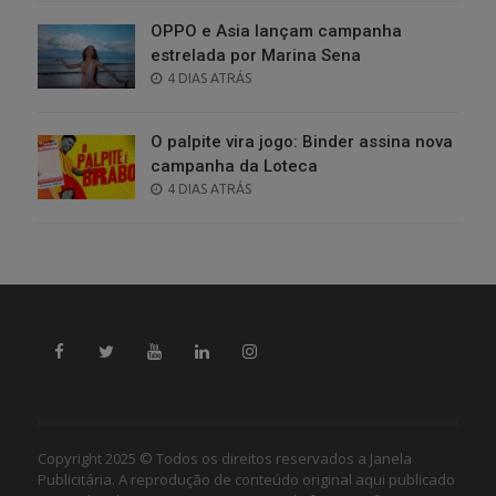
OPPO e Asia lançam campanha
estrelada por Marina Sena
POSTED
4 DIAS ATRÁS
ON
O palpite vira jogo: Binder assina nova
campanha da Loteca
POSTED
4 DIAS ATRÁS
ON
Copyright 2025 © Todos os direitos reservados a Janela
Publicitária. A reprodução de conteúdo original aqui publicado