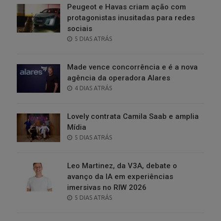
Peugeot e Havas criam ação com
protagonistas inusitadas para redes
sociais
POSTED
5 DIAS ATRÁS
ON
Made vence concorrência e é a nova
agência da operadora Alares
POSTED
4 DIAS ATRÁS
ON
Lovely contrata Camila Saab e amplia
Mídia
POSTED
5 DIAS ATRÁS
ON
Leo Martinez, da V3A, debate o
avanço da IA em experiências
imersivas no RIW 2026
POSTED
5 DIAS ATRÁS
ON