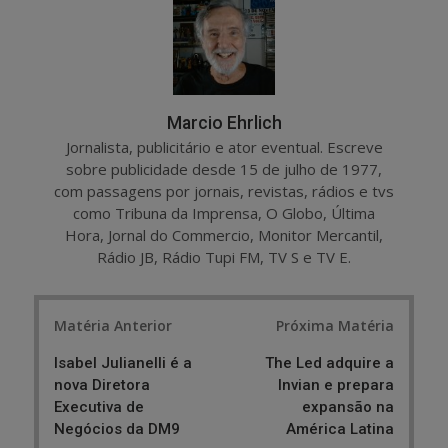
e
t
Marcio Ehrlich
Jornalista, publicitário e ator eventual. Escreve
sobre publicidade desde 15 de julho de 1977,
com passagens por jornais, revistas, rádios e tvs
como Tribuna da Imprensa, O Globo, Última
Hora, Jornal do Commercio, Monitor Mercantil,
Rádio JB, Rádio Tupi FM, TV S e TV E.
Post
Matéria Anterior
Próxima Matéria
navigation
Isabel Julianelli é a
The Led adquire a
nova Diretora
Invian e prepara
Executiva de
expansão na
Negócios da DM9
América Latina