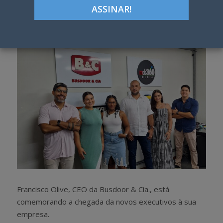
Google+
LinkedIn
Pinterest
S
T
h
w
a
e
r
e
e
t
Francisco Olive, CEO da Busdoor & Cia., está
comemorando a chegada da novos executivos à sua
empresa.