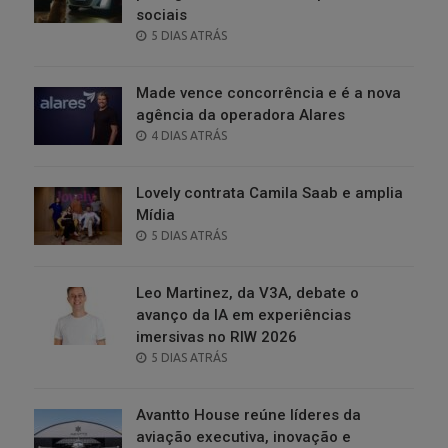
sociais
POSTED
5 DIAS ATRÁS
ON
Made vence concorrência e é a nova
agência da operadora Alares
POSTED
4 DIAS ATRÁS
ON
Lovely contrata Camila Saab e amplia
Mídia
POSTED
5 DIAS ATRÁS
ON
Leo Martinez, da V3A, debate o
avanço da IA em experiências
imersivas no RIW 2026
POSTED
5 DIAS ATRÁS
ON
Avantto House reúne líderes da
aviação executiva, inovação e