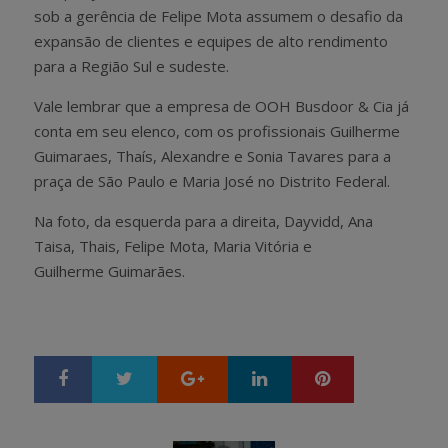
sob a gerência de Felipe Mota assumem o desafio da
expansão de clientes e equipes de alto rendimento
para a Região Sul e sudeste.
Vale lembrar que a empresa de OOH Busdoor & Cia já
conta em seu elenco, com os profissionais Guilherme
Guimaraes, Thaís, Alexandre e Sonia Tavares para a
praça de São Paulo e Maria José no Distrito Federal.
Na foto, da esquerda para a direita, Dayvidd, Ana
Taisa, Thais, Felipe Mota, Maria Vitória e
Guilherme Guimarães.
Google+
LinkedIn
Pinterest
S
T
h
w
a
e
r
e