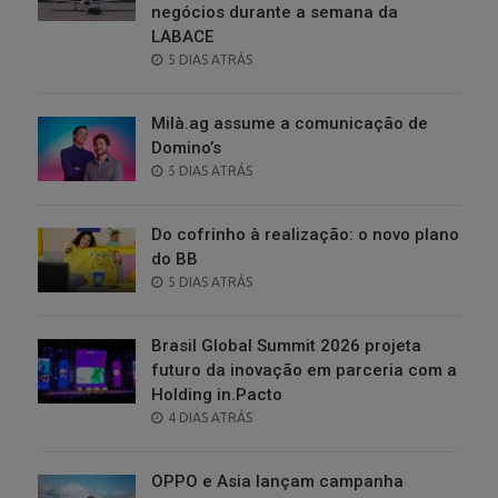
negócios durante a semana da
LABACE
POSTED
5 DIAS ATRÁS
ON
Milà.ag assume a comunicação de
Domino’s
POSTED
5 DIAS ATRÁS
ON
Do cofrinho à realização: o novo plano
do BB
POSTED
5 DIAS ATRÁS
ON
Brasil Global Summit 2026 projeta
futuro da inovação em parceria com a
Holding in.Pacto
POSTED
4 DIAS ATRÁS
ON
OPPO e Asia lançam campanha