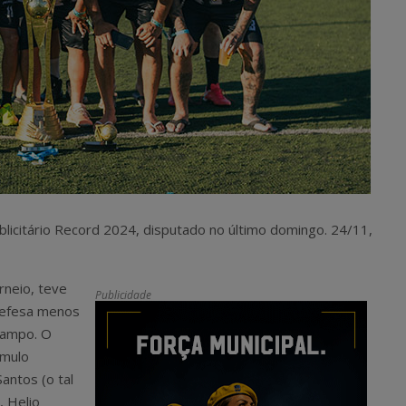
blicitário Record 2024, disputado no último domingo. 24/11,
rneio, teve
Publicidade
 defesa menos
campo. O
ômulo
antos (o tal
, Helio