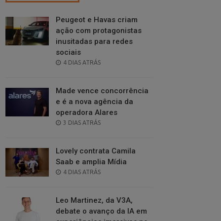
Peugeot e Havas criam
ação com protagonistas
inusitadas para redes
sociais
POSTED
4 DIAS ATRÁS
ON
Made vence concorrência
e é a nova agência da
operadora Alares
POSTED
3 DIAS ATRÁS
ON
Lovely contrata Camila
Saab e amplia Mídia
POSTED
4 DIAS ATRÁS
ON
Leo Martinez, da V3A,
debate o avanço da IA em