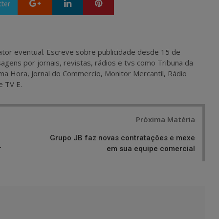
Google+
LinkedIn
Pinterest
tter
 e ator eventual. Escreve sobre publicidade desde 15 de
agens por jornais, revistas, rádios e tvs como Tribuna da
ma Hora, Jornal do Commercio, Monitor Mercantil, Rádio
e TV E.
Próxima Matéria
Grupo JB faz novas contratações e mexe
r
em sua equipe comercial