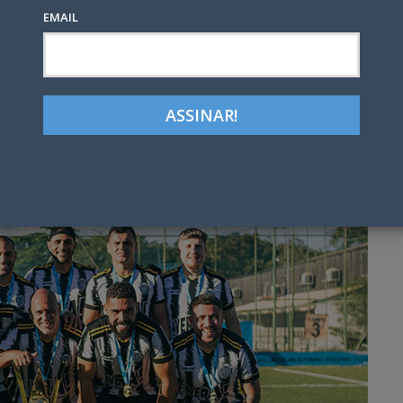
EMAIL
Google+
LinkedIn
Pinterest
tter