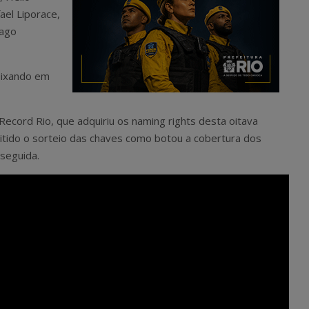
ael Liporace,
iago
deixando em
ecord Rio, que adquiriu os naming rights desta oitava
itido o sorteio das chaves como botou a cobertura dos
seguida.