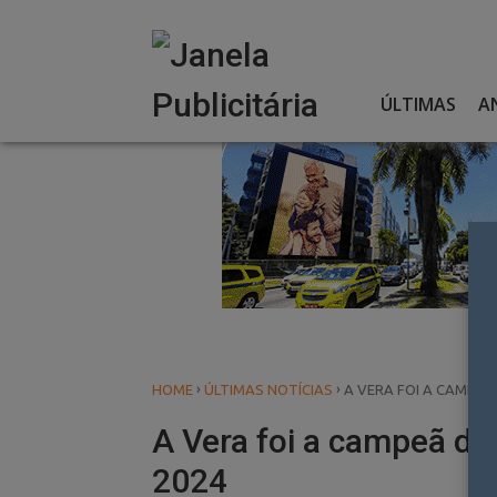
Skip
to
content
ÚLTIMAS
A
›
›
HOME
ÚLTIMAS NOTÍCIAS
A VERA FOI A CAMPEÃ
A Vera foi a campeã do 
2024