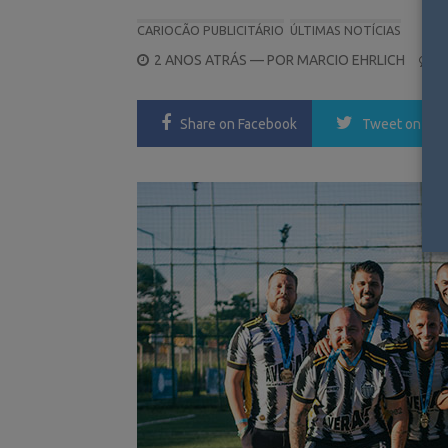
CARIOCÃO PUBLICITÁRIO
ÚLTIMAS NOTÍCIAS
POSTED
2 ANOS ATRÁS
— POR
MARCIO EHRLICH
0
ON
Share
on Facebook
Tweet
on Twi