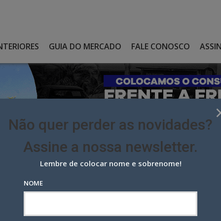
NTERIORES
GUIA DO MERCADO
FALE CONOSCO
ASSI
Não quer perder as novidades?
Assine a nossa newsletter.
Lembre de colocar nome e sobrenome!
 DO CARIOCÃO PUBLICITÁRIO RECORD DE 2024
NOME
Cariocão Publicitário Record de