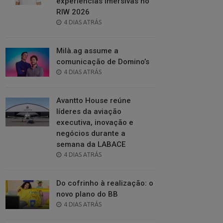
experiências imersivas no
RIW 2026
POSTED
4 DIAS ATRÁS
ON
Milà.ag assume a
comunicação de Domino’s
POSTED
4 DIAS ATRÁS
ON
Avantto House reúne
líderes da aviação
executiva, inovação e
negócios durante a
semana da LABACE
POSTED
4 DIAS ATRÁS
ON
Do cofrinho à realização: o
novo plano do BB
POSTED
4 DIAS ATRÁS
ON