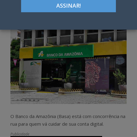
Google+
LinkedIn
Pinterest
S
T
h
w
a
e
r
e
e
t
O Banco da Amazônia (Basa) está com concorrência na
rua para quem vá cuidar de sua conta digital.
Publicidade