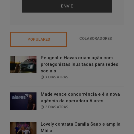
COLABORADORES
POPULARES
Peugeot e Havas criam ação com
protagonistas inusitadas para redes
sociais
POSTED
3 DIAS ATRÁS
ON
Made vence concorrência e é a nova
agência da operadora Alares
POSTED
2 DIAS ATRÁS
ON
Lovely contrata Camila Saab e amplia
Mídia