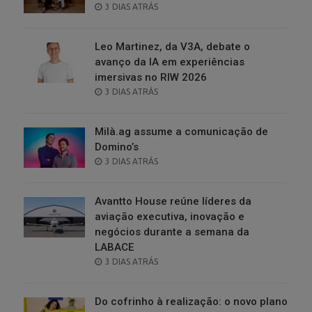
POSTED
3 DIAS ATRÁS
ON
Leo Martinez, da V3A, debate o
avanço da IA em experiências
imersivas no RIW 2026
POSTED
3 DIAS ATRÁS
ON
Milà.ag assume a comunicação de
Domino’s
POSTED
3 DIAS ATRÁS
ON
Avantto House reúne líderes da
aviação executiva, inovação e
negócios durante a semana da
LABACE
POSTED
3 DIAS ATRÁS
ON
Do cofrinho à realização: o novo plano