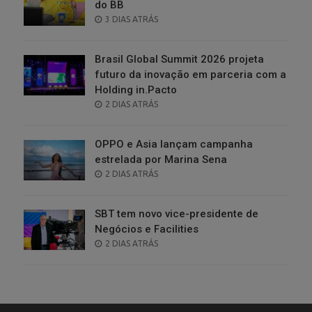
do BB
POSTED
3 DIAS ATRÁS
ON
Brasil Global Summit 2026 projeta
futuro da inovação em parceria com a
Holding in.Pacto
POSTED
2 DIAS ATRÁS
ON
OPPO e Asia lançam campanha
estrelada por Marina Sena
POSTED
2 DIAS ATRÁS
ON
SBT tem novo vice-presidente de
Negócios e Facilities
POSTED
2 DIAS ATRÁS
ON