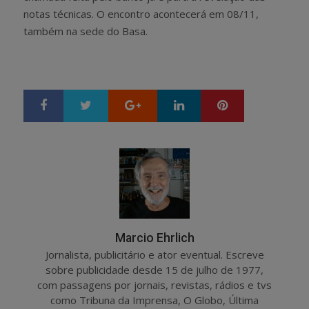
notas técnicas. O encontro acontecerá em 08/11,
também na sede do Basa.
Google+
LinkedIn
Pinterest
S
T
h
w
a
e
r
e
e
t
Marcio Ehrlich
Jornalista, publicitário e ator eventual. Escreve
sobre publicidade desde 15 de julho de 1977,
com passagens por jornais, revistas, rádios e tvs
como Tribuna da Imprensa, O Globo, Última