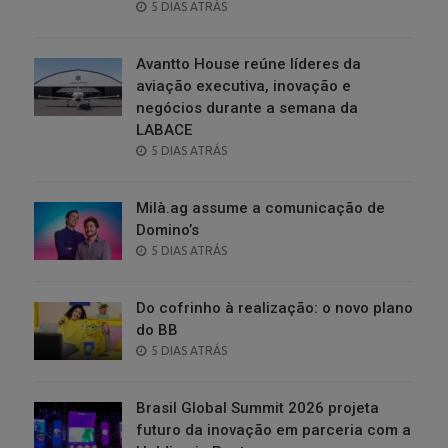
POSTED
5 DIAS ATRÁS
ON
Avantto House reúne líderes da
aviação executiva, inovação e
negócios durante a semana da
LABACE
POSTED
5 DIAS ATRÁS
ON
Milà.ag assume a comunicação de
Domino’s
POSTED
5 DIAS ATRÁS
ON
Do cofrinho à realização: o novo plano
do BB
POSTED
5 DIAS ATRÁS
ON
Brasil Global Summit 2026 projeta
futuro da inovação em parceria com a