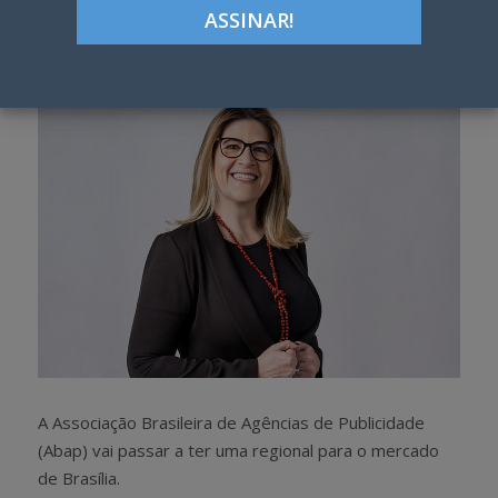
Google+
LinkedIn
Pinterest
S
T
h
w
a
e
r
e
e
t
A Associação Brasileira de Agências de Publicidade
(Abap) vai passar a ter uma regional para o mercado
de Brasília.