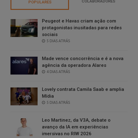
COLABORADORES
POPULARES
Peugeot e Havas criam ação com
protagonistas inusitadas para redes
sociais
POSTED
5 DIAS ATRÁS
ON
Made vence concorrência e é a nova
agência da operadora Alares
POSTED
4 DIAS ATRÁS
ON
Lovely contrata Camila Saab e amplia
Mídia
POSTED
5 DIAS ATRÁS
ON
Leo Martinez, da V3A, debate o
avanço da IA em experiências
imersivas no RIW 2026