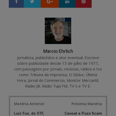
Google+
LinkedIn
Pinterest
S
T
h
w
a
e
r
e
e
t
Marcio Ehrlich
Jornalista, publicitário e ator eventual. Escreve
sobre publicidade desde 15 de julho de 1977,
com passagens por jornais, revistas, rádios e tvs
como Tribuna da Imprensa, O Globo, Última
Hora, Jornal do Commercio, Monitor Mercantil,
Rádio JB, Rádio Tupi FM, TV S e TV E.
Post
Matéria Anterior
Próxima Matéria
navigation
Luiz Fux, do STF,
Caveat e Puxe ficam