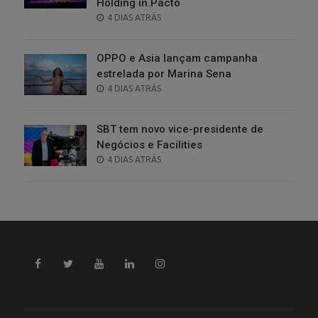
Holding in.Pacto
POSTED
4 DIAS ATRÁS
ON
OPPO e Asia lançam campanha
estrelada por Marina Sena
POSTED
4 DIAS ATRÁS
ON
SBT tem novo vice-presidente de
Negócios e Facilities
POSTED
4 DIAS ATRÁS
ON