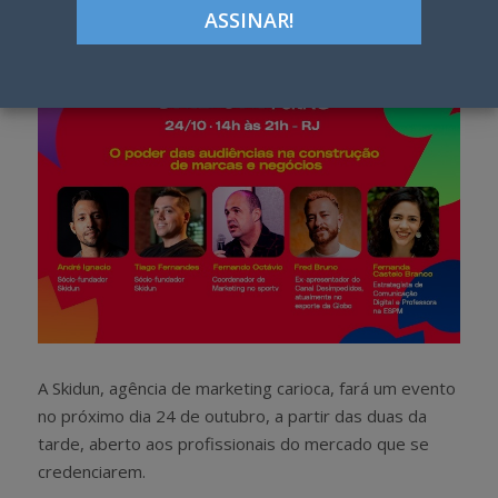
h
w
a
e
r
e
e
t
A Skidun, agência de marketing carioca, fará um evento
no próximo dia 24 de outubro, a partir das duas da
tarde, aberto aos profissionais do mercado que se
credenciarem.