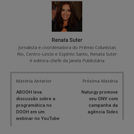
r
e
e
t
Renata Suter
Jornalista e coordenadora do Prêmio Colunistas
Rio, Centro-Leste e Espírito Santo, Renata Suter
é editora-chefe da Janela Publicitária
Post
Matéria Anterior
Próxima Matéria
navigation
ABOOH leva
Naturgy promove
discussão sobre a
seu GNV com
programática no
campanha da
DOOH em um
agência Sides
webinar no YouTube