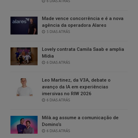
POSTED
6 DIAS ATRÁS
ON
Made vence concorrência e é a nova
agência da operadora Alares
POSTED
5 DIAS ATRÁS
ON
Lovely contrata Camila Saab e amplia
Mídia
POSTED
6 DIAS ATRÁS
ON
Leo Martinez, da V3A, debate o
avanço da IA em experiências
imersivas no RIW 2026
POSTED
6 DIAS ATRÁS
ON
Milà.ag assume a comunicação de
Domino’s
POSTED
6 DIAS ATRÁS
ON