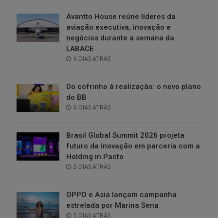
Avantto House reúne líderes da
aviação executiva, inovação e
negócios durante a semana da
LABACE
POSTED
6 DIAS ATRÁS
ON
Do cofrinho à realização: o novo plano
do BB
POSTED
6 DIAS ATRÁS
ON
Brasil Global Summit 2026 projeta
futuro da inovação em parceria com a
Holding in.Pacto
POSTED
5 DIAS ATRÁS
ON
OPPO e Asia lançam campanha
estrelada por Marina Sena
POSTED
5 DIAS ATRÁS