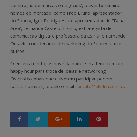
construção de marcas e negócios’, o evento reunirá
nomes do mercado, como Fred Bruno, apresentador
do Sportv, Igor Rodrigues, ex-apresentador do ‘Tá na
Área’, Fernanda Castelo Branco, estrategista de
comunicação digital e professora da ESPM, e Fernando
Octavio, coordenador de marketing do Sportv, entre
outros.
O encerramento, às nove da noite, será feito com um
happy hour para troca de ideias e networking.
Os profissionais que quiserem participar podem
solicitar a inscrição pelo e-mail
contato@skidun.com.br
.
Google+
LinkedIn
Pinterest
S
T
h
w
a
e