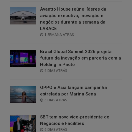
Avantto House reúne líderes da
aviação executiva, inovação e
negócios durante a semana da
LABACE
POSTED
1 SEMANA ATRÁS
ON
Brasil Global Summit 2026 projeta
futuro da inovação em parceria com a
Holding in.Pacto
POSTED
6 DIAS ATRÁS
ON
OPPO e Asia lançam campanha
estrelada por Marina Sena
POSTED
6 DIAS ATRÁS
ON
SBT tem novo vice-presidente de
Negócios e Facilities
POSTED
6 DIAS ATRÁS