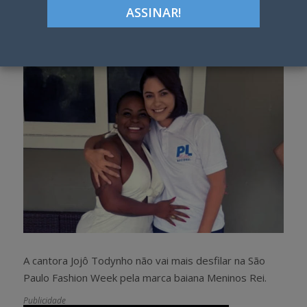
Google+
LinkedIn
Pinterest
S
T
h
w
a
e
r
e
e
t
A cantora Jojô Todynho não vai mais desfilar na São
Paulo Fashion Week pela marca baiana Meninos Rei.
Publicidade