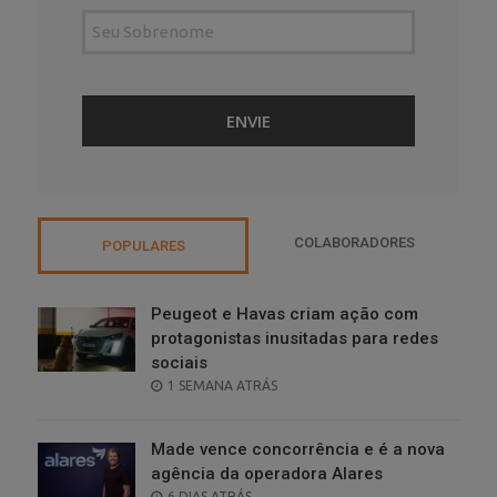
COLABORADORES
POPULARES
Peugeot e Havas criam ação com
protagonistas inusitadas para redes
sociais
POSTED
1 SEMANA ATRÁS
ON
Made vence concorrência e é a nova
agência da operadora Alares
POSTED
6 DIAS ATRÁS