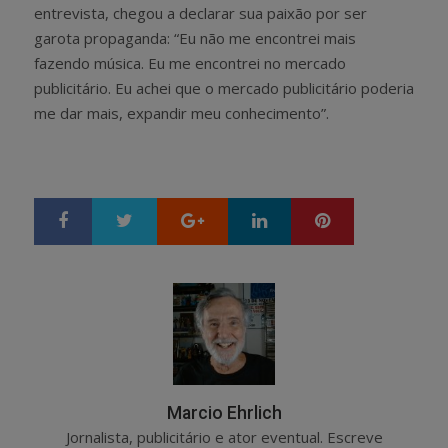
entrevista, chegou a declarar sua paixão por ser
garota propaganda: “Eu não me encontrei mais
fazendo música. Eu me encontrei no mercado
publicitário. Eu achei que o mercado publicitário poderia
me dar mais, expandir meu conhecimento”.
Google+
LinkedIn
Pinterest
S
T
h
w
a
e
r
e
e
t
Marcio Ehrlich
Jornalista, publicitário e ator eventual. Escreve