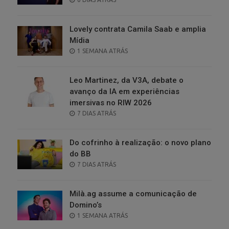
ON
Lovely contrata Camila Saab e amplia
Mídia
POSTED
1 SEMANA ATRÁS
ON
Leo Martinez, da V3A, debate o
avanço da IA em experiências
imersivas no RIW 2026
POSTED
7 DIAS ATRÁS
ON
Do cofrinho à realização: o novo plano
do BB
POSTED
7 DIAS ATRÁS
ON
Milà.ag assume a comunicação de
Domino’s
POSTED
1 SEMANA ATRÁS
ON