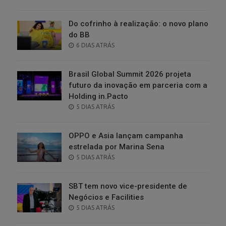
ON
Do cofrinho à realização: o novo plano
do BB
POSTED
6 DIAS ATRÁS
ON
Brasil Global Summit 2026 projeta
futuro da inovação em parceria com a
Holding in.Pacto
POSTED
5 DIAS ATRÁS
ON
OPPO e Asia lançam campanha
estrelada por Marina Sena
POSTED
5 DIAS ATRÁS
ON
SBT tem novo vice-presidente de
Negócios e Facilities
POSTED
5 DIAS ATRÁS
ON