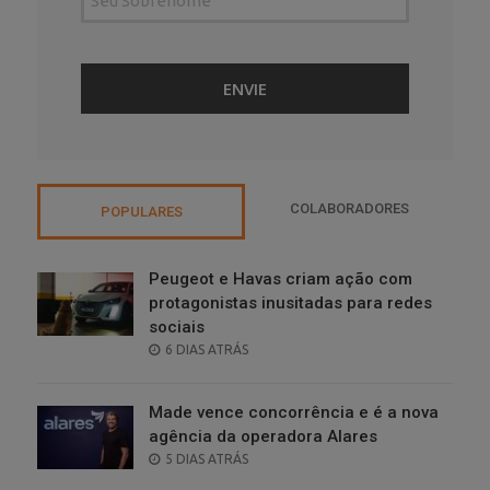
COLABORADORES
POPULARES
Peugeot e Havas criam ação com
protagonistas inusitadas para redes
sociais
POSTED
6 DIAS ATRÁS
ON
Made vence concorrência e é a nova
agência da operadora Alares
POSTED
5 DIAS ATRÁS
ON