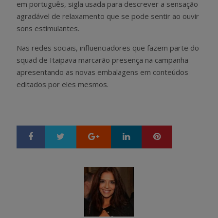
em português, sigla usada para descrever a sensação
agradável de relaxamento que se pode sentir ao ouvir
sons estimulantes.
Nas redes sociais, influenciadores que fazem parte do
squad de Itaipava marcarão presença na campanha
apresentando as novas embalagens em conteúdos
editados por eles mesmos.
Google+
LinkedIn
Pinterest
S
T
h
w
a
e
r
e
e
t