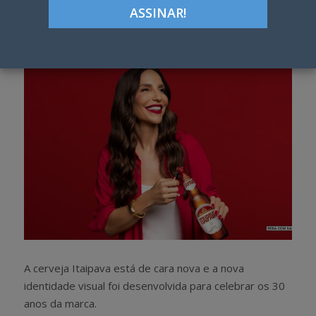
Google+
LinkedIn
Pinterest
S
T
h
w
a
e
r
e
e
t
A cerveja Itaipava está de cara nova e a nova
identidade visual foi desenvolvida para celebrar os 30
anos da marca.