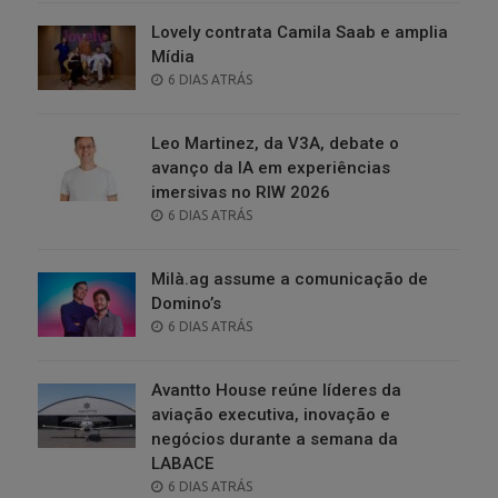
Lovely contrata Camila Saab e amplia
Mídia
POSTED
6 DIAS ATRÁS
ON
Leo Martinez, da V3A, debate o
avanço da IA em experiências
imersivas no RIW 2026
POSTED
6 DIAS ATRÁS
ON
Milà.ag assume a comunicação de
Domino’s
POSTED
6 DIAS ATRÁS
ON
Avantto House reúne líderes da
aviação executiva, inovação e
negócios durante a semana da
LABACE
POSTED
6 DIAS ATRÁS