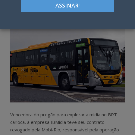
Google+
LinkedIn
Pinterest
S
T
h
w
a
e
r
e
e
t
Vencedora do pregão para explorar a mídia no BRT
carioca, a empresa IBMídia teve seu contrato
revogado pela Mobi-Rio, responsável pela operação