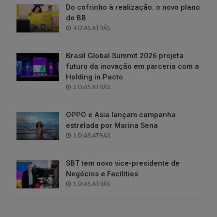
Do cofrinho à realização: o novo plano
do BB
POSTED
4 DIAS ATRÁS
ON
Brasil Global Summit 2026 projeta
futuro da inovação em parceria com a
Holding in.Pacto
POSTED
3 DIAS ATRÁS
ON
OPPO e Asia lançam campanha
estrelada por Marina Sena
POSTED
3 DIAS ATRÁS
ON
SBT tem novo vice-presidente de
Negócios e Facilities
POSTED
3 DIAS ATRÁS
ON