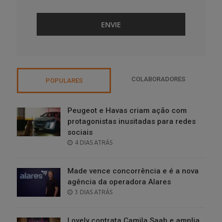
COLABORADORES
POPULARES
Peugeot e Havas criam ação com
protagonistas inusitadas para redes
sociais
POSTED
4 DIAS ATRÁS
ON
Made vence concorrência e é a nova
agência da operadora Alares
POSTED
3 DIAS ATRÁS
ON
Lovely contrata Camila Saab e amplia