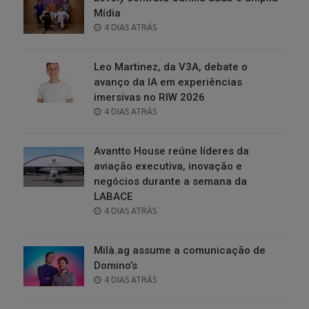
Mídia
POSTED
4 DIAS ATRÁS
ON
Leo Martinez, da V3A, debate o
avanço da IA em experiências
imersivas no RIW 2026
POSTED
4 DIAS ATRÁS
ON
Avantto House reúne líderes da
aviação executiva, inovação e
negócios durante a semana da
LABACE
POSTED
4 DIAS ATRÁS
ON
Milà.ag assume a comunicação de
Domino’s
POSTED
4 DIAS ATRÁS
ON