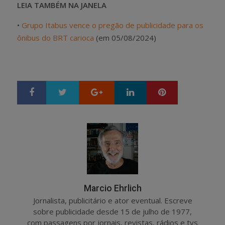
LEIA TAMBÉM NA JANELA
•
Grupo Itabus vence o pregão de publicidade para os
ônibus do BRT carioca
(em 05/08/2024)
Google+
LinkedIn
Pinterest
S
T
h
w
a
e
r
e
e
t
Marcio Ehrlich
Jornalista, publicitário e ator eventual. Escreve
sobre publicidade desde 15 de julho de 1977,
com passagens por jornais, revistas, rádios e tvs