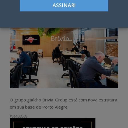
h
w
a
e
r
e
e
t
O grupo gaúcho Brivia_Group está com nova estrutura
em sua base de Porto Alegre.
Publicidade