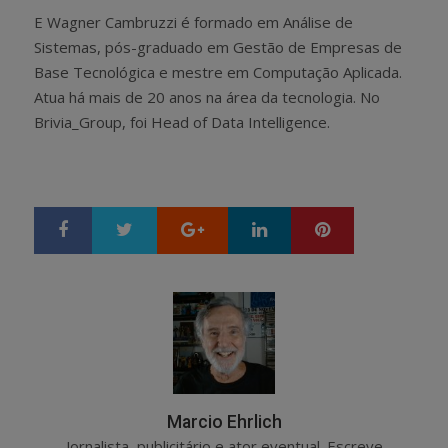
E Wagner Cambruzzi é formado em Análise de
Sistemas, pós-graduado em Gestão de Empresas de
Base Tecnológica e mestre em Computação Aplicada.
Atua há mais de 20 anos na área da tecnologia. No
Brivia_Group, foi Head of Data Intelligence.
Google+
LinkedIn
Pinterest
S
T
h
w
a
e
r
e
e
t
Marcio Ehrlich
Jornalista, publicitário e ator eventual. Escreve