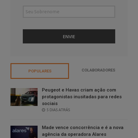
COLABORADORES
POPULARES
Peugeot e Havas criam ação com
protagonistas inusitadas para redes
sociais
POSTED
5 DIAS ATRÁS
ON
Made vence concorrência e é a nova
agência da operadora Alares