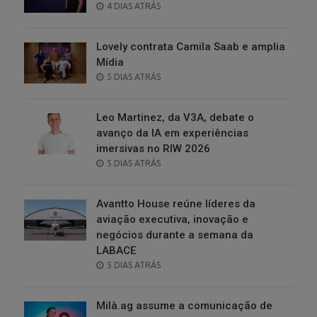
POSTED
4 DIAS ATRÁS
ON
Lovely contrata Camila Saab e amplia
Mídia
POSTED
5 DIAS ATRÁS
ON
Leo Martinez, da V3A, debate o
avanço da IA em experiências
imersivas no RIW 2026
POSTED
5 DIAS ATRÁS
ON
Avantto House reúne líderes da
aviação executiva, inovação e
negócios durante a semana da
LABACE
POSTED
5 DIAS ATRÁS
ON
Milà.ag assume a comunicação de