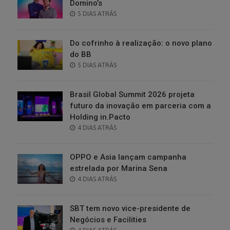
Domino’s
POSTED
5 DIAS ATRÁS
ON
Do cofrinho à realização: o novo plano
do BB
POSTED
5 DIAS ATRÁS
ON
Brasil Global Summit 2026 projeta
futuro da inovação em parceria com a
Holding in.Pacto
POSTED
4 DIAS ATRÁS
ON
OPPO e Asia lançam campanha
estrelada por Marina Sena
POSTED
4 DIAS ATRÁS
ON
SBT tem novo vice-presidente de
Negócios e Facilities
POSTED