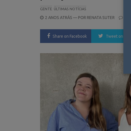
GENTE
ÚLTIMAS NOTÍCIAS
POSTED
2 ANOS ATRÁS
— POR
RENATA SUTER
0
ON
Share
on Facebook
Tweet
on Twi