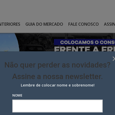
NTERIORES
GUIA DO MERCADO
FALE CONOSCO
ASSI
Não quer perder as novidades?
Assine a nossa newsletter.
Lembre de colocar nome e sobrenome!
RÇA TIME COMERCIAL E DE PLANEJAMENTO
NOME
 time comercial e de