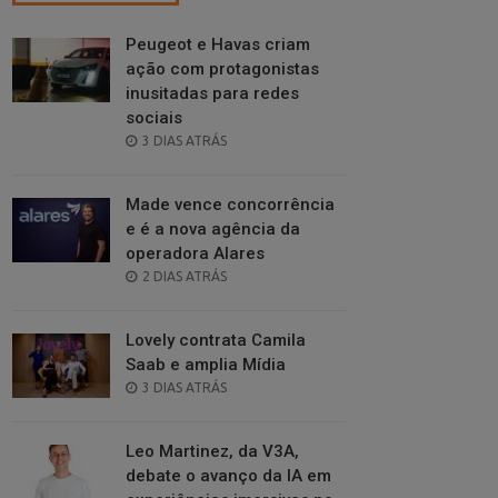
Peugeot e Havas criam
ação com protagonistas
inusitadas para redes
sociais
POSTED
3 DIAS ATRÁS
ON
Made vence concorrência
e é a nova agência da
operadora Alares
POSTED
2 DIAS ATRÁS
ON
Lovely contrata Camila
Saab e amplia Mídia
POSTED
3 DIAS ATRÁS
ON
Leo Martinez, da V3A,
debate o avanço da IA em