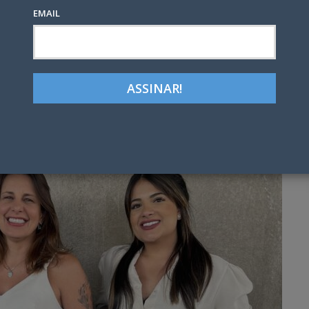
EMAIL
Google+
LinkedIn
Pinterest
tter