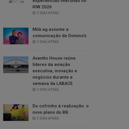
experiências imersivas no
RIW 2026
POSTED
3 DIAS ATRÁS
ON
Milà.ag assume a
comunicação de Domino’s
POSTED
3 DIAS ATRÁS
ON
Avantto House reúne
líderes da aviação
executiva, inovação e
negócios durante a
semana da LABACE
POSTED
3 DIAS ATRÁS
ON
Do cofrinho à realização: o
novo plano do BB
POSTED
3 DIAS ATRÁS
ON