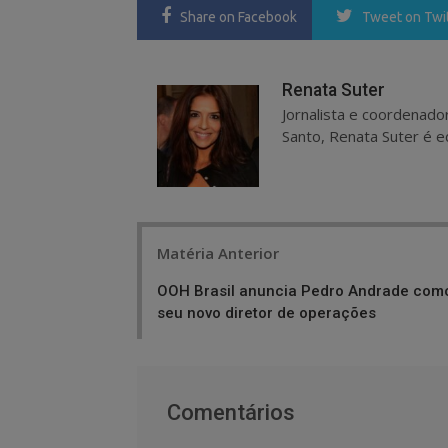
Share
on Facebook
Tweet
on Twi
Renata Suter
Jornalista e coordenado
Santo, Renata Suter é ed
Post
Matéria Anterior
navigation
OOH Brasil anuncia Pedro Andrade com
seu novo diretor de operações
Comentários