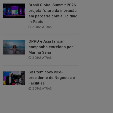
Brasil Global Summit 2026
projeta futuro da inovação
em parceria com a Holding
in.Pacto
POSTED
2 DIAS ATRÁS
ON
OPPO e Asia lançam
campanha estrelada por
Marina Sena
POSTED
2 DIAS ATRÁS
ON
SBT tem novo vice-
presidente de Negócios e
Facilities
POSTED
2 DIAS ATRÁS
ON