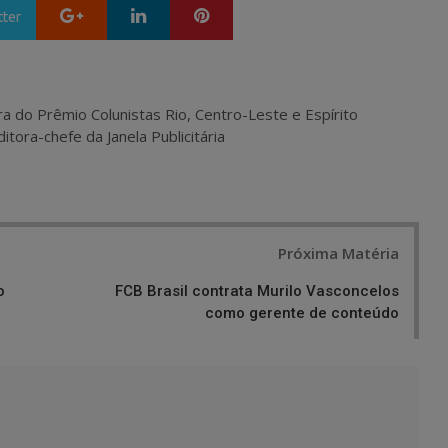
Google+
LinkedIn
Pinterest
tter
ra do Prêmio Colunistas Rio, Centro-Leste e Espírito
itora-chefe da Janela Publicitária
Próxima Matéria
o
FCB Brasil contrata Murilo Vasconcelos
como gerente de conteúdo