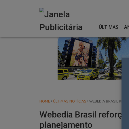
Skip
to
content
ÚLTIMAS
A
›
›
HOME
ÚLTIMAS NOTÍCIAS
WEBEDIA BRASIL REFO
Webedia Brasil reforça
planejamento