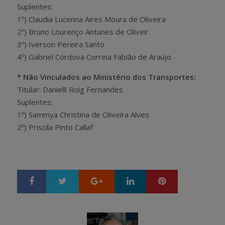
Suplentes:
1º) Claudia Lucenna Aires Moura de Oliveira
2º) Bruno Lourenço Antunes de Oliveir
3º) Iverson Pereira Santo
4º) Gabriel Córdova Correia Fabião de Araújo
* Não Vinculados ao Ministério dos Transportes:
Titular: Danielli Roig Fernandes
Suplentes:
1º) Sammya Christina de Oliveira Alves
2º) Priscila Pinto Callaf
Google+
LinkedIn
Pinterest
S
T
h
w
a
e
r
e
e
t