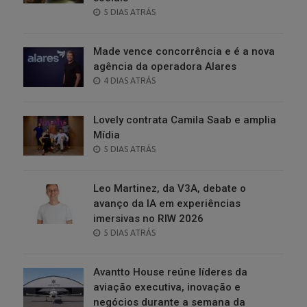
POSTED
5 DIAS ATRÁS
ON
Made vence concorrência e é a nova
agência da operadora Alares
POSTED
4 DIAS ATRÁS
ON
Lovely contrata Camila Saab e amplia
Mídia
POSTED
5 DIAS ATRÁS
ON
Leo Martinez, da V3A, debate o
avanço da IA em experiências
imersivas no RIW 2026
POSTED
5 DIAS ATRÁS
ON
Avantto House reúne líderes da
aviação executiva, inovação e
negócios durante a semana da