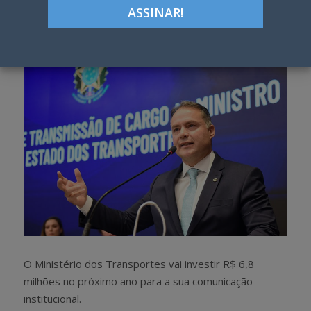
Google+
LinkedIn
Pinterest
S
T
h
w
a
e
r
e
e
t
O Ministério dos Transportes vai investir R$ 6,8
milhões no próximo ano para a sua comunicação
institucional.