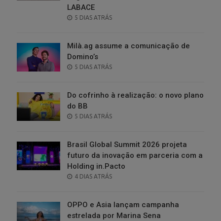
LABACE
POSTED
5 DIAS ATRÁS
ON
Milà.ag assume a comunicação de
Domino’s
POSTED
5 DIAS ATRÁS
ON
Do cofrinho à realização: o novo plano
do BB
POSTED
5 DIAS ATRÁS
ON
Brasil Global Summit 2026 projeta
futuro da inovação em parceria com a
Holding in.Pacto
POSTED
4 DIAS ATRÁS
ON
OPPO e Asia lançam campanha
estrelada por Marina Sena