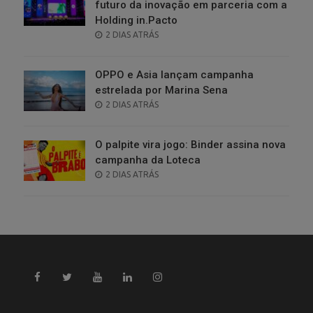
futuro da inovação em parceria com a
Holding in.Pacto
POSTED
2 DIAS ATRÁS
ON
OPPO e Asia lançam campanha
estrelada por Marina Sena
POSTED
2 DIAS ATRÁS
ON
O palpite vira jogo: Binder assina nova
campanha da Loteca
POSTED
2 DIAS ATRÁS
ON