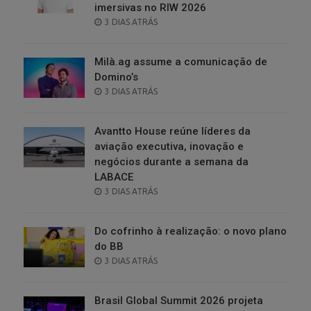
imersivas no RIW 2026
POSTED
3 DIAS ATRÁS
ON
Milà.ag assume a comunicação de
Domino’s
POSTED
3 DIAS ATRÁS
ON
Avantto House reúne líderes da
aviação executiva, inovação e
negócios durante a semana da
LABACE
POSTED
3 DIAS ATRÁS
ON
Do cofrinho à realização: o novo plano
do BB
POSTED
3 DIAS ATRÁS
ON
Brasil Global Summit 2026 projeta