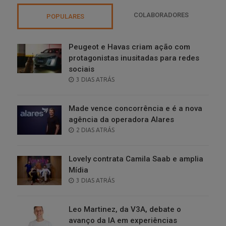
COLABORADORES
POPULARES
Peugeot e Havas criam ação com
protagonistas inusitadas para redes
sociais
POSTED
3 DIAS ATRÁS
ON
Made vence concorrência e é a nova
agência da operadora Alares
POSTED
2 DIAS ATRÁS
ON
Lovely contrata Camila Saab e amplia
Mídia
POSTED
3 DIAS ATRÁS
ON
Leo Martinez, da V3A, debate o
avanço da IA em experiências