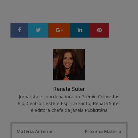
Google+
LinkedIn
Pinterest
S
T
h
w
a
e
r
e
e
t
Renata Suter
Jornalista e coordenadora do Prêmio Colunistas
Rio, Centro-Leste e Espírito Santo, Renata Suter
é editora-chefe da Janela Publicitária
Post
Matéria Anterior
Próxima Matéria
navigation