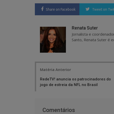
Share
on Facebook
Tweet
on Twi
Renata Suter
Jornalista e coordenado
Santo, Renata Suter é ed
Post
Matéria Anterior
navigation
RedeTV! anuncia os patrocinadores do
jogo de estreia da NFL no Brasil
Comentários