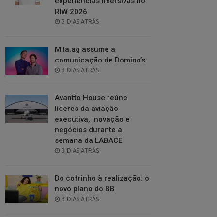
experiências imersivas no
RIW 2026
POSTED
3 DIAS ATRÁS
ON
Milà.ag assume a
comunicação de Domino’s
POSTED
3 DIAS ATRÁS
ON
Avantto House reúne
líderes da aviação
executiva, inovação e
negócios durante a
semana da LABACE
POSTED
3 DIAS ATRÁS
ON
Do cofrinho à realização: o
novo plano do BB
POSTED
3 DIAS ATRÁS
ON