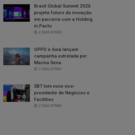
Brasil Global Summit 2026
projeta futuro da inovação
em parceria com a Holding
in.Pacto
POSTED
2 DIAS ATRÁS
ON
OPPO e Asia lançam
campanha estrelada por
Marina Sena
POSTED
2 DIAS ATRÁS
ON
SBT tem novo vice-
presidente de Negócios e
Facilities
POSTED
2 DIAS ATRÁS
ON