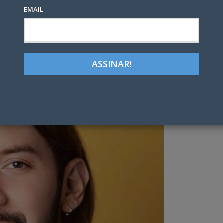
EMAIL
Google+
LinkedIn
Pinterest
tter