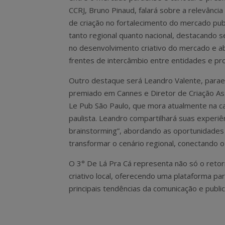
CCRJ, Bruno Pinaud, falará sobre a relevância
de criação no fortalecimento do mercado publi
tanto regional quanto nacional, destacando 
no desenvolvimento criativo do mercado e a
frentes de intercâmbio entre entidades e pro
Outro destaque será Leandro Valente, para
premiado em Cannes e Diretor de Criação As
Le Pub São Paulo, que mora atualmente na ca
paulista. Leandro compartilhará suas experiê
brainstorming”, abordando as oportunidades 
transformar o cenário regional, conectando o
O 3° De Lá Pra Cá representa não só o ret
criativo local, oferecendo uma plataforma p
principais tendências da comunicação e public