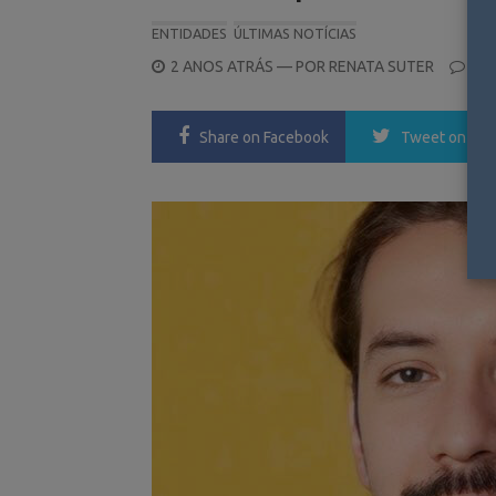
ENTIDADES
ÚLTIMAS NOTÍCIAS
POSTED
2 ANOS ATRÁS
— POR
RENATA SUTER
1
ON
Share
on Facebook
Tweet
on Twi