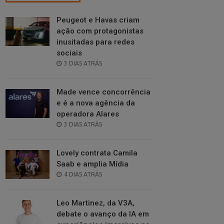
Peugeot e Havas criam
ação com protagonistas
inusitadas para redes
sociais
POSTED
3 DIAS ATRÁS
ON
Made vence concorrência
e é a nova agência da
operadora Alares
POSTED
3 DIAS ATRÁS
ON
Lovely contrata Camila
Saab e amplia Mídia
POSTED
4 DIAS ATRÁS
ON
Leo Martinez, da V3A,
debate o avanço da IA em