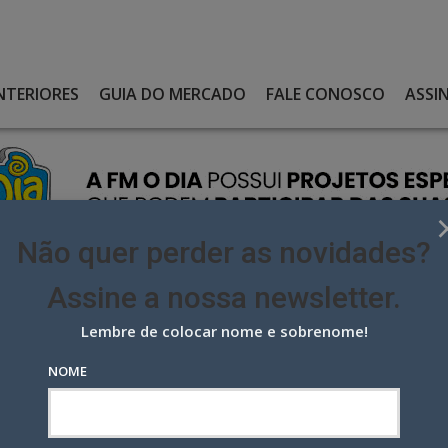
NTERIORES
GUIA DO MERCADO
FALE CONOSCO
ASSI
Não quer perder as novidades?
Assine a nossa newsletter.
Lembre de colocar nome e sobrenome!
PA RETOMA ATIVIDADES COM FOCO NA COP 30 E PARCERIA COM O CCRJ
NOME
retoma atividades com foco na
 o CCRJ