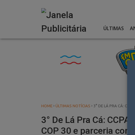
Skip
to
content
ÚLTIMAS
A
›
›
HOME
ÚLTIMAS NOTÍCIAS
3° DE LÁ PRA CÁ: CC
3° De Lá Pra Cá: CCPA 
COP 30 e parceria com