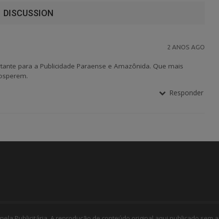
DISCUSSION
2 ANOS AGO
nte para a Publicidade Paraense e Amazônida. Que mais
osperem.
Responder
nela Publicitária. A reprodução de conteúdo original aqui publicado sem a