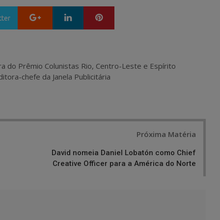
Google+
LinkedIn
Pinterest
tter
ra do Prêmio Colunistas Rio, Centro-Leste e Espírito
itora-chefe da Janela Publicitária
Próxima Matéria
David nomeia Daniel Lobatón como Chief
Creative Officer para a América do Norte