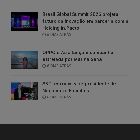
ON
Brasil Global Summit 2026 projeta
futuro da inovação em parceria com a
Holding in.Pacto
POSTED
6 DIAS ATRÁS
ON
OPPO e Asia lançam campanha
estrelada por Marina Sena
POSTED
6 DIAS ATRÁS
ON
SBT tem novo vice-presidente de
Negócios e Facilities
POSTED
6 DIAS ATRÁS
ON