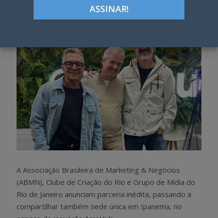
h
w
a
e
r
e
e
t
A Associação Brasileira de Marketing & Negócios
(ABMN), Clube de Criação do Rio e Grupo de Mídia do
Rio de Janeiro anunciam parceria inédita, passando a
compartilhar também sede única em Ipanema, no