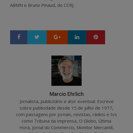
ABMN e Bruno Pinaud, do CCRJ.
Google+
LinkedIn
Pinterest
S
T
h
w
a
e
r
e
e
t
Marcio Ehrlich
Jornalista, publicitário e ator eventual. Escreve
sobre publicidade desde 15 de julho de 1977,
com passagens por jornais, revistas, rádios e tvs
como Tribuna da Imprensa, O Globo, Última
Hora, Jornal do Commercio, Monitor Mercantil,