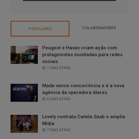
COLABORADORES
POPULARES
Peugeot e Havas criam ação com
protagonistas inusitadas para redes
sociais
POSTED
7 DIAS ATRÁS
ON
Made vence concorrência e é a nova
agência da operadora Alares
POSTED
6 DIAS ATRÁS
ON
Lovely contrata Camila Saab e amplia
Mídia
POSTED
7 DIAS ATRÁS
ON