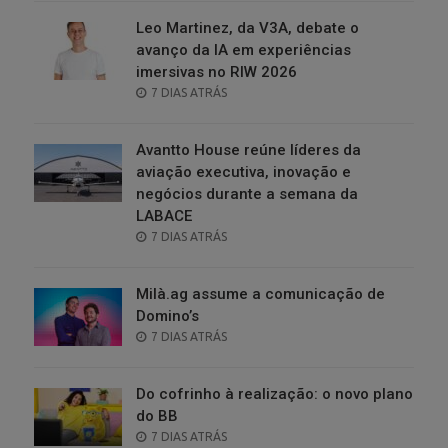
Leo Martinez, da V3A, debate o
avanço da IA em experiências
imersivas no RIW 2026
POSTED
7 DIAS ATRÁS
ON
Avantto House reúne líderes da
aviação executiva, inovação e
negócios durante a semana da
LABACE
POSTED
7 DIAS ATRÁS
ON
Milà.ag assume a comunicação de
Domino’s
POSTED
7 DIAS ATRÁS
ON
Do cofrinho à realização: o novo plano
do BB
POSTED
7 DIAS ATRÁS