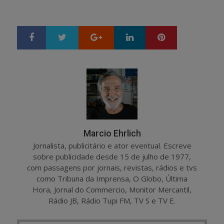
Google+
LinkedIn
Pinterest
S
T
h
w
a
e
r
e
e
t
Marcio Ehrlich
Jornalista, publicitário e ator eventual. Escreve
sobre publicidade desde 15 de julho de 1977,
com passagens por jornais, revistas, rádios e tvs
como Tribuna da Imprensa, O Globo, Última
Hora, Jornal do Commercio, Monitor Mercantil,
Rádio JB, Rádio Tupi FM, TV S e TV E.