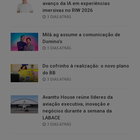
avanço da IA em experiências
imersivas no RIW 2026
POSTED
3 DIAS ATRÁS
ON
Milà.ag assume a comunicação de
Domino’s
POSTED
3 DIAS ATRÁS
ON
Do cofrinho à realização: o novo plano
do BB
POSTED
3 DIAS ATRÁS
ON
Avantto House reúne líderes da
aviação executiva, inovação e
negócios durante a semana da
LABACE
POSTED
3 DIAS ATRÁS
ON