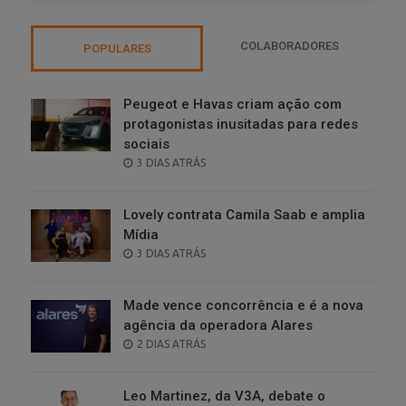
COLABORADORES
POPULARES
Peugeot e Havas criam ação com
protagonistas inusitadas para redes
sociais
POSTED
3 DIAS ATRÁS
ON
Lovely contrata Camila Saab e amplia
Mídia
POSTED
3 DIAS ATRÁS
ON
Made vence concorrência e é a nova
agência da operadora Alares
POSTED
2 DIAS ATRÁS
ON
Leo Martinez, da V3A, debate o