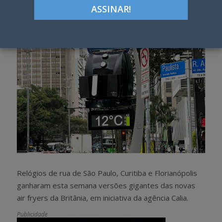
h
w
a
e
r
e
e
t
Relógios de rua de São Paulo, Curitiba e Florianópolis
ganharam esta semana versões gigantes das novas
air fryers da Britânia, em iniciativa da agência Calia.
Publicidade