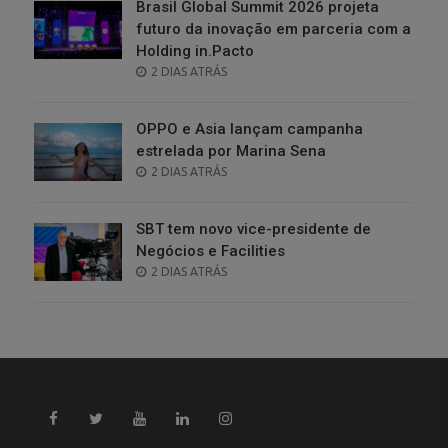
Brasil Global Summit 2026 projeta
futuro da inovação em parceria com a
Holding in.Pacto
POSTED
2 DIAS ATRÁS
ON
OPPO e Asia lançam campanha
estrelada por Marina Sena
POSTED
2 DIAS ATRÁS
ON
SBT tem novo vice-presidente de
Negócios e Facilities
POSTED
2 DIAS ATRÁS
ON