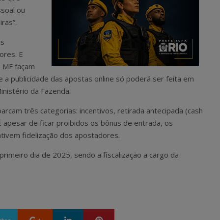
ssoal ou
iras”.
os
dores. E
o MF façam
 a publicidade das apostas online só poderá ser feita em
inistério da Fazenda.
arcam três categorias: incentivos, retirada antecipada (cash
E apesar de ficar proibidos os bônus de entrada, os
ntivem fidelização dos apostadores.
primeiro dia de 2025, sendo a fiscalização a cargo da
Google+
LinkedIn
Pinterest