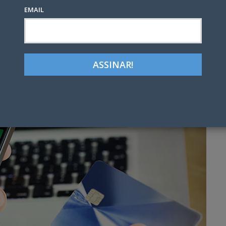
EMAIL
Google+
LinkedIn
Pinterest
tter