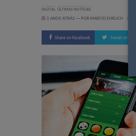
DIGITAL
ÚLTIMAS NOTÍCIAS
POSTED
2 ANOS ATRÁS
— POR
MARCIO EHRLICH
0
ON
Share
on Facebook
Tweet
on Twi