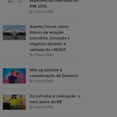
experiências imersivas no
RIW 2026
POSTED
6 DIAS ATRÁS
ON
Avantto House reúne
líderes da aviação
executiva, inovação e
negócios durante a
semana da LABACE
POSTED
6 DIAS ATRÁS
ON
Milà.ag assume a
comunicação de Domino’s
POSTED
6 DIAS ATRÁS
ON
Do cofrinho à realização: o
novo plano do BB
POSTED
6 DIAS ATRÁS
ON