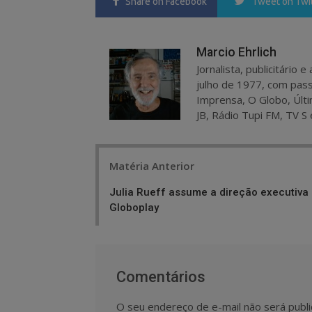
Share
on Facebook
Tweet
on Twi
Marcio Ehrlich
Jornalista, publicitário
julho de 1977, com pass
Imprensa, O Globo, Últi
JB, Rádio Tupi FM, TV S 
Post
Matéria Anterior
navigation
Julia Rueff assume a direção executiva
Globoplay
Comentários
O seu endereço de e-mail não será publi