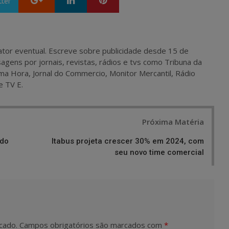
tter
 e ator eventual. Escreve sobre publicidade desde 15 de
agens por jornais, revistas, rádios e tvs como Tribuna da
ma Hora, Jornal do Commercio, Monitor Mercantil, Rádio
e TV E.
Próxima Matéria
 do
Itabus projeta crescer 30% em 2024, com
seu novo time comercial
cado.
Campos obrigatórios são marcados com
*