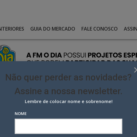
NTERIORES
GUIA DO MERCADO
FALE CONOSCO
ASSI
Não quer perder as novidades?
Assine a nossa newsletter.
Lembre de colocar nome e sobrenome!
S ONLINE GANHA REGRAS PELO MINISTÉRIO DA FAZENDA
NOME
nline ganha regras pelo