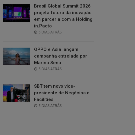
Brasil Global Summit 2026
projeta futuro da inovação
em parceria com a Holding
in.Pacto
POSTED
5 DIAS ATRÁS
ON
OPPO e Asia lançam
campanha estrelada por
Marina Sena
POSTED
5 DIAS ATRÁS
ON
SBT tem novo vice-
presidente de Negócios e
Facilities
POSTED
5 DIAS ATRÁS
ON