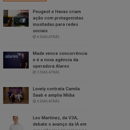
Peugeot e Havas criam
ação com protagonistas
inusitadas para redes
sociais
POSTED
6 DIAS ATRÁS
ON
Made vence concorrência
e é a nova agência da
operadora Alares
POSTED
5 DIAS ATRÁS
ON
Lovely contrata Camila
Saab e amplia Mídia
POSTED
6 DIAS ATRÁS
ON
Leo Martinez, da V3A,
debate o avanço da IA em