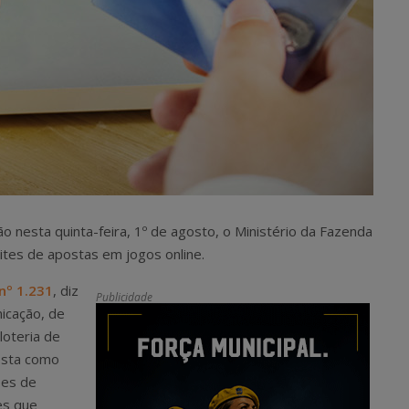
ião nesta quinta-feira, 1º de agosto, o Ministério da Fazenda
sites de apostas em jogos online.
nº 1.231
, diz
Publicidade
icação, de
loteria de
osta como
ões de
es que