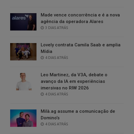
ON
Made vence concorrência e é a nova
agência da operadora Alares
POSTED
3 DIAS ATRÁS
ON
Lovely contrata Camila Saab e amplia
Mídia
POSTED
4 DIAS ATRÁS
ON
Leo Martinez, da V3A, debate o
avanço da IA em experiências
imersivas no RIW 2026
POSTED
4 DIAS ATRÁS
ON
Milà.ag assume a comunicação de
Domino’s
POSTED
4 DIAS ATRÁS
ON