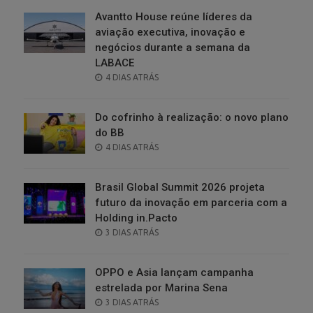
Avantto House reúne líderes da
aviação executiva, inovação e
negócios durante a semana da
LABACE
POSTED
4 DIAS ATRÁS
ON
Do cofrinho à realização: o novo plano
do BB
POSTED
4 DIAS ATRÁS
ON
Brasil Global Summit 2026 projeta
futuro da inovação em parceria com a
Holding in.Pacto
POSTED
3 DIAS ATRÁS
ON
OPPO e Asia lançam campanha
estrelada por Marina Sena
POSTED
3 DIAS ATRÁS