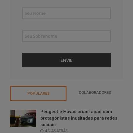
COLABORADORES
POPULARES
Peugeot e Havas criam ação com
protagonistas inusitadas para redes
sociais
POSTED
4 DIAS ATRÁS