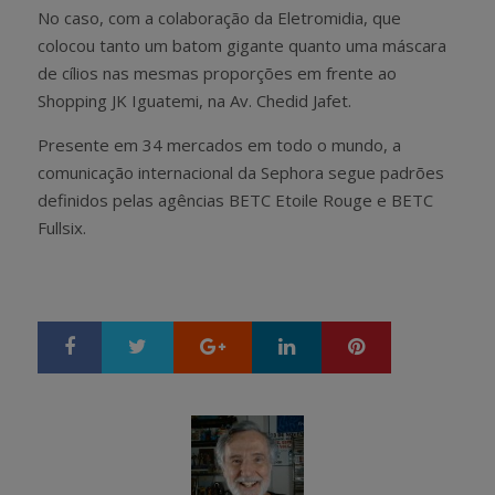
No caso, com a colaboração da Eletromidia, que
colocou tanto um batom gigante quanto uma máscara
de cílios nas mesmas proporções em frente ao
Shopping JK Iguatemi, na Av. Chedid Jafet.
Presente em 34 mercados em todo o mundo, a
comunicação internacional da Sephora segue padrões
definidos pelas agências BETC Etoile Rouge e BETC
Fullsix.
Google+
LinkedIn
Pinterest
S
T
h
w
a
e
r
e
e
t