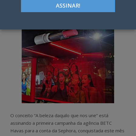
Google+
LinkedIn
Pinterest
S
T
h
w
a
e
r
e
e
t
O conceito “A beleza daquilo que nos une” está
assinando a primeira campanha da agência BETC
Havas para a conta da Sephora, conquistada este mês