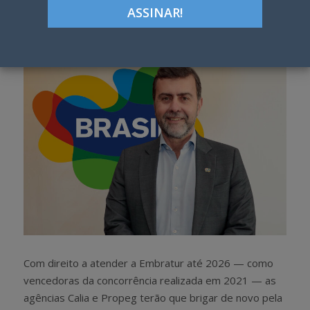
Google+
LinkedIn
Pinterest
S
T
h
w
a
e
r
e
e
t
Com direito a atender a Embratur até 2026 — como
vencedoras da concorrência realizada em 2021 — as
agências Calia e Propeg terão que brigar de novo pela