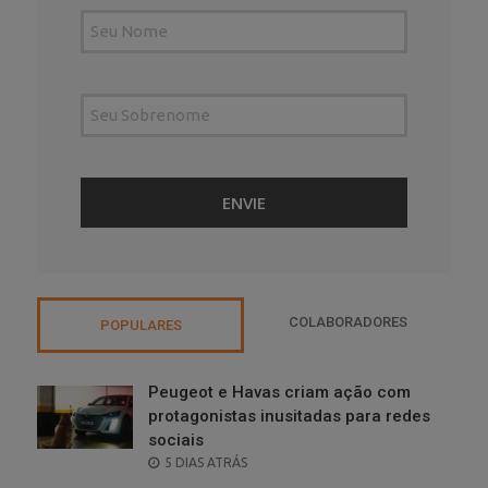
COLABORADORES
POPULARES
Peugeot e Havas criam ação com
protagonistas inusitadas para redes
sociais
POSTED
5 DIAS ATRÁS
ON