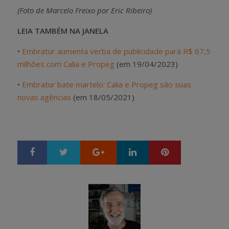
(Foto de Marcelo Freixo por Eric Ribeiro)
LEIA TAMBÉM NA JANELA
•
Embratur aumenta verba de publicidade para R$ 67,5
milhões com Calia e Propeg
(em 19/04/2023)
•
Embratur bate martelo: Calia e Propeg são suas
novas agências
(em 18/05/2021)
Google+
LinkedIn
Pinterest
S
T
h
w
a
e
r
e
e
t