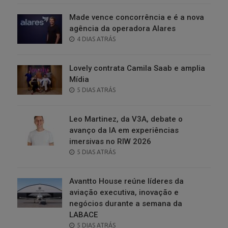
Made vence concorrência e é a nova
agência da operadora Alares
POSTED
4 DIAS ATRÁS
ON
Lovely contrata Camila Saab e amplia
Mídia
POSTED
5 DIAS ATRÁS
ON
Leo Martinez, da V3A, debate o
avanço da IA em experiências
imersivas no RIW 2026
POSTED
5 DIAS ATRÁS
ON
Avantto House reúne líderes da
aviação executiva, inovação e
negócios durante a semana da
LABACE
POSTED
5 DIAS ATRÁS