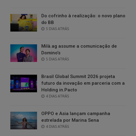
ON
Do cofrinho à realização: o novo plano
do BB
POSTED
5 DIAS ATRÁS
ON
Milà.ag assume a comunicação de
Domino’s
POSTED
5 DIAS ATRÁS
ON
Brasil Global Summit 2026 projeta
futuro da inovação em parceria com a
Holding in.Pacto
POSTED
4 DIAS ATRÁS
ON
OPPO e Asia lançam campanha
estrelada por Marina Sena
POSTED
4 DIAS ATRÁS
ON