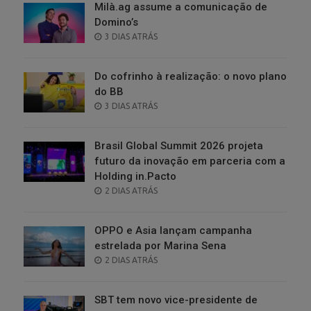
Milà.ag assume a comunicação de
Domino’s
POSTED
3 DIAS ATRÁS
ON
Do cofrinho à realização: o novo plano
do BB
POSTED
3 DIAS ATRÁS
ON
Brasil Global Summit 2026 projeta
futuro da inovação em parceria com a
Holding in.Pacto
POSTED
2 DIAS ATRÁS
ON
OPPO e Asia lançam campanha
estrelada por Marina Sena
POSTED
2 DIAS ATRÁS
ON
SBT tem novo vice-presidente de