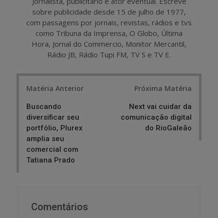
Jornalista, publicitário e ator eventual. Escreve
sobre publicidade desde 15 de julho de 1977,
com passagens por jornais, revistas, rádios e tvs
como Tribuna da Imprensa, O Globo, Última
Hora, Jornal do Commercio, Monitor Mercantil,
Rádio JB, Rádio Tupi FM, TV S e TV E.
Post
Matéria Anterior
Próxima Matéria
navigation
Buscando
Next vai cuidar da
diversificar seu
comunicação digital
portfólio, Plurex
do RioGaleão
amplia seu
comercial com
Tatiana Prado
Comentários