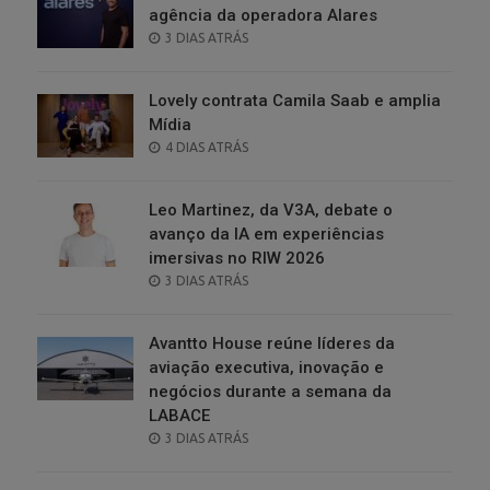
agência da operadora Alares
POSTED
3 DIAS ATRÁS
ON
Lovely contrata Camila Saab e amplia
Mídia
POSTED
4 DIAS ATRÁS
ON
Leo Martinez, da V3A, debate o
avanço da IA em experiências
imersivas no RIW 2026
POSTED
3 DIAS ATRÁS
ON
Avantto House reúne líderes da
aviação executiva, inovação e
negócios durante a semana da
LABACE
POSTED
3 DIAS ATRÁS
ON