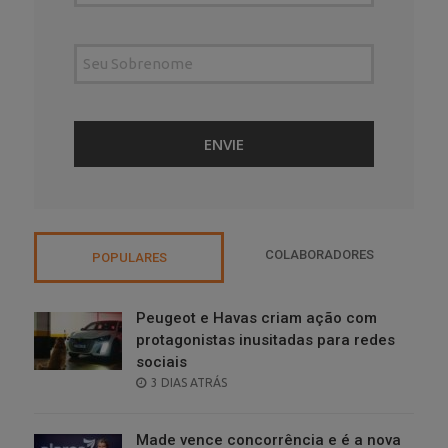
COLABORADORES
POPULARES
Peugeot e Havas criam ação com
protagonistas inusitadas para redes
sociais
POSTED
3 DIAS ATRÁS
ON
Made vence concorrência e é a nova