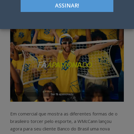
Google+
LinkedIn
Pinterest
S
T
h
w
a
e
r
e
e
t
Em comercial que mostra as diferentes formas de o
brasileiro torcer pelo esporte, a WMcCann lançou
agora para seu cliente Banco do Brasil uma nova