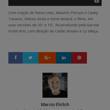
Com criação de Raoni Leão, Maurício Perussi e Cauby
Tavares, Vinicius Assis e Kevin Amaral, o filme, em
suas versões de 30″ e 10″, foi produzido pela Surreal
Hotel Arts, com direção de Carlão Busato e Lu Villaça.
Google+
LinkedIn
Pinterest
S
T
h
w
a
e
r
e
e
t
Marcio Ehrlich