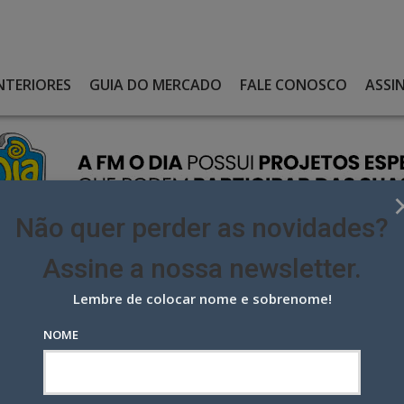
NTERIORES
GUIA DO MERCADO
FALE CONOSCO
ASSI
Não quer perder as novidades?
Assine a nossa newsletter.
Lembre de colocar nome e sobrenome!
TING DIGITAL, HOLDING IN.PACTO INCORPORA A AGÊNCIA MUNTZ
NOME
 digital, holding in.Pacto
ntz