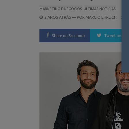
MARKETING E NEGÓCIOS
ÚLTIMAS NOTÍCIAS
POSTED
2 ANOS ATRÁS
— POR
MARCIO EHRLICH
0
ON
Share
on Facebook
Tweet
on Twi