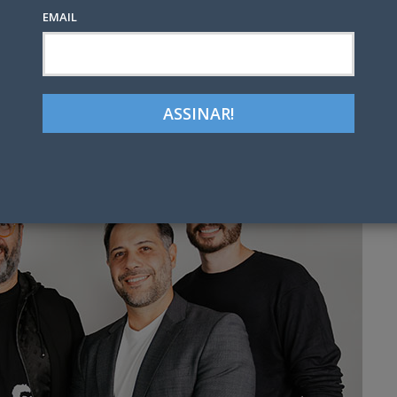
EMAIL
Google+
LinkedIn
Pinterest
tter