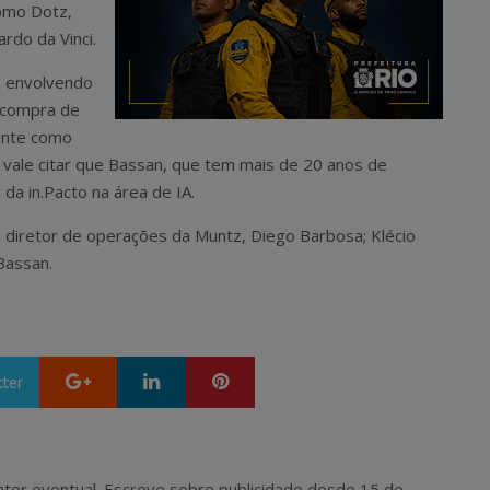
como Dotz,
rdo da Vinci.
á envolvendo
a compra de
rente como
vale citar que Bassan, que tem mais de 20 anos de
da in.Pacto na área de IA.
 e diretor de operações da Muntz, Diego Barbosa; Klécio
Bassan.
Google+
LinkedIn
Pinterest
tter
 e ator eventual. Escreve sobre publicidade desde 15 de