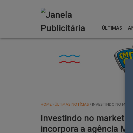
Skip
to
content
ÚLTIMAS
A
›
›
HOME
ÚLTIMAS NOTÍCIAS
INVESTINDO NO MARKE
Investindo no marketing
incorpora a agência Mu