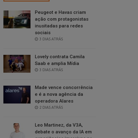
Peugeot e Havas criam
ação com protagonistas
inusitadas para redes
sociais
POSTED
3 DIAS ATRÁS
ON
Lovely contrata Camila
Saab e amplia Mídia
POSTED
3 DIAS ATRÁS
ON
Made vence concorrência
e é a nova agência da
operadora Alares
POSTED
2 DIAS ATRÁS
ON
Leo Martinez, da V3A,
debate o avanço da IA em