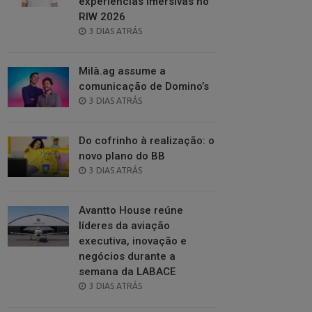
experiências imersivas no
RIW 2026
POSTED
3 DIAS ATRÁS
ON
Milà.ag assume a
comunicação de Domino’s
POSTED
3 DIAS ATRÁS
ON
Do cofrinho à realização: o
novo plano do BB
POSTED
3 DIAS ATRÁS
ON
Avantto House reúne
líderes da aviação
executiva, inovação e
negócios durante a
semana da LABACE
POSTED
3 DIAS ATRÁS
ON