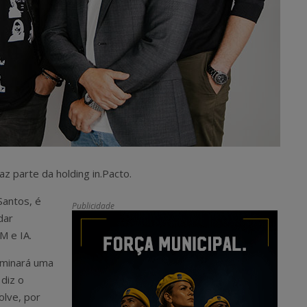
z parte da holding in.Pacto.
Santos, é
Publicidade
dar
M e IA.
ominará uma
 diz o
olve, por