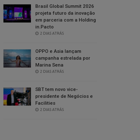
Brasil Global Summit 2026
projeta futuro da inovação
em parceria com a Holding
in.Pacto
POSTED
2 DIAS ATRÁS
ON
OPPO e Asia lançam
campanha estrelada por
Marina Sena
POSTED
2 DIAS ATRÁS
ON
SBT tem novo vice-
presidente de Negócios e
Facilities
POSTED
2 DIAS ATRÁS
ON