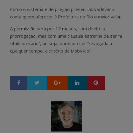
Como o sistema é de pregão presencial, vai levar a
conta quem oferecer à Prefeitura do Rio o maior valor.
A permissão será por 12 meses, com direito a
prorrogação, mas com uma cláusula estranha de ser “a
título precário”, ou seja, podendo ser “revogada a
qualquer tempo, a critério da Mobi-Rio”.
Google+
LinkedIn
Pinterest
S
T
h
w
a
e
r
e
e
t