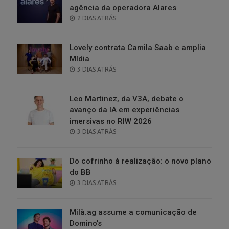
agência da operadora Alares
POSTED
2 DIAS ATRÁS
ON
Lovely contrata Camila Saab e amplia
Mídia
POSTED
3 DIAS ATRÁS
ON
Leo Martinez, da V3A, debate o
avanço da IA em experiências
imersivas no RIW 2026
POSTED
3 DIAS ATRÁS
ON
Do cofrinho à realização: o novo plano
do BB
POSTED
3 DIAS ATRÁS
ON
Milà.ag assume a comunicação de
Domino’s