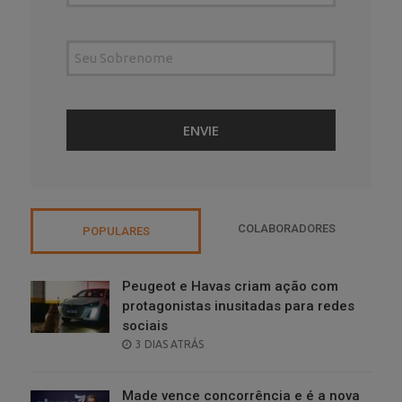
COLABORADORES
POPULARES
Peugeot e Havas criam ação com
protagonistas inusitadas para redes
sociais
POSTED
3 DIAS ATRÁS
ON
Made vence concorrência e é a nova