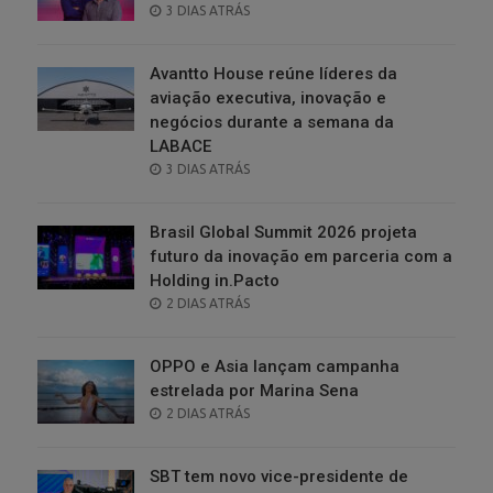
POSTED
3 DIAS ATRÁS
ON
Avantto House reúne líderes da
aviação executiva, inovação e
negócios durante a semana da
LABACE
POSTED
3 DIAS ATRÁS
ON
Brasil Global Summit 2026 projeta
futuro da inovação em parceria com a
Holding in.Pacto
POSTED
2 DIAS ATRÁS
ON
OPPO e Asia lançam campanha
estrelada por Marina Sena
POSTED
2 DIAS ATRÁS
ON
SBT tem novo vice-presidente de