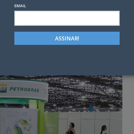
EMAIL
Google+
LinkedIn
Pinterest
tter