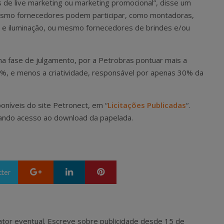
s de live marketing ou marketing promocional”, disse um
mesmo fornecedores podem participar, como montadoras,
e iluminação, ou mesmo fornecedores de brindes e/ou
na fase de julgamento, por a Petrobras pontuar mais a
, e menos a criatividade, responsável por apenas 30% da
oníveis do site Petronect, em “
Licitações Publicadas
“.
, dando acesso ao download da papelada.
Google+
LinkedIn
Pinterest
tter
 e ator eventual. Escreve sobre publicidade desde 15 de