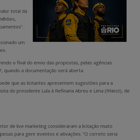
alor total da
milhões,
ipamentos”.
 assinado um
es.
ndo o final do envio das propostas, pelas agências
07, quando a documentação será aberta.
pede que as licitantes apresentem sugestões para a
isita do presidente Lula à Refinaria Abreu e Lima (RNest), de
or de live marketing consideraram a licitação muito
esas para gerir eventos e ativações. “O correto seria