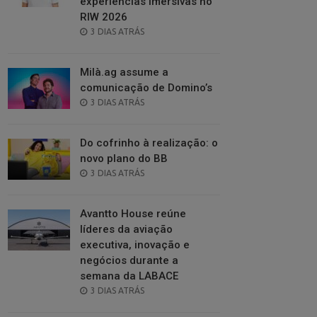
experiências imersivas no
RIW 2026
POSTED
3 DIAS ATRÁS
ON
Milà.ag assume a
comunicação de Domino’s
POSTED
3 DIAS ATRÁS
ON
Do cofrinho à realização: o
novo plano do BB
POSTED
3 DIAS ATRÁS
ON
Avantto House reúne
líderes da aviação
executiva, inovação e
negócios durante a
semana da LABACE
POSTED
3 DIAS ATRÁS
ON