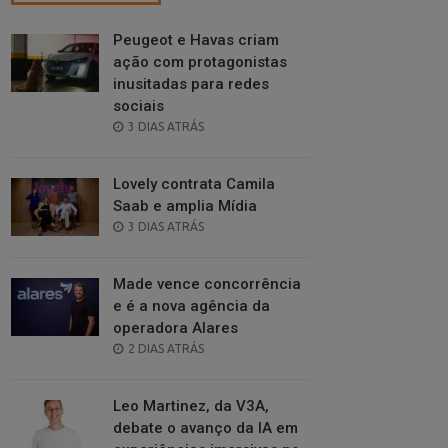
Peugeot e Havas criam
ação com protagonistas
inusitadas para redes
sociais
POSTED
3 DIAS ATRÁS
ON
Lovely contrata Camila
Saab e amplia Mídia
POSTED
3 DIAS ATRÁS
ON
Made vence concorrência
e é a nova agência da
operadora Alares
POSTED
2 DIAS ATRÁS
ON
Leo Martinez, da V3A,
debate o avanço da IA em