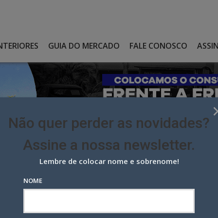
NTERIORES
GUIA DO MERCADO
FALE CONOSCO
ASSI
Não quer perder as novidades?
Assine a nossa newsletter.
Lembre de colocar nome e sobrenome!
EMPRESA PARA GERIR SEUS EVENTOS CORPORATIVOS
NOME
esa para gerir seus eventos