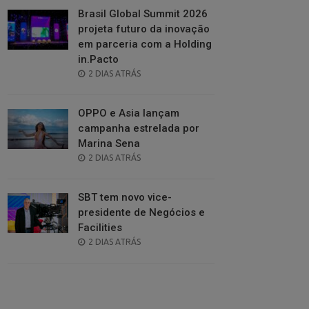
Brasil Global Summit 2026
projeta futuro da inovação
em parceria com a Holding
in.Pacto
POSTED
2 DIAS ATRÁS
ON
OPPO e Asia lançam
campanha estrelada por
Marina Sena
POSTED
2 DIAS ATRÁS
ON
SBT tem novo vice-
presidente de Negócios e
Facilities
POSTED
2 DIAS ATRÁS
ON