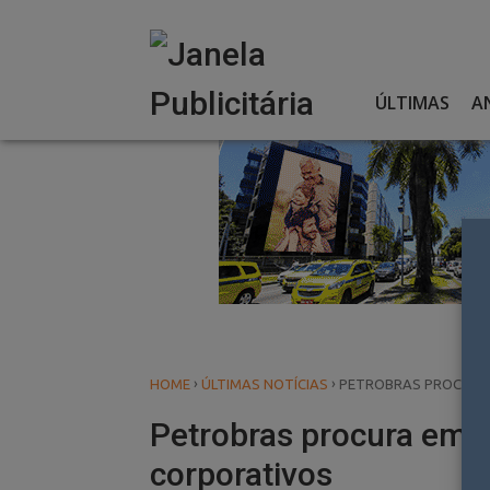
Skip
to
content
ÚLTIMAS
A
›
›
HOME
ÚLTIMAS NOTÍCIAS
PETROBRAS PROCURA 
Petrobras procura empr
corporativos