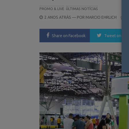
PROMO & LIVE
ÚLTIMAS NOTÍCIAS
POSTED
2 ANOS ATRÁS
— POR
MARCIO EHRLICH
0
ON
Share
on Facebook
Tweet
on Twi