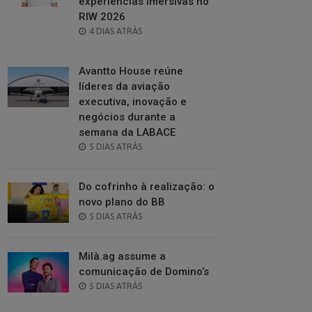
experiências imersivas no
RIW 2026
POSTED
4 DIAS ATRÁS
ON
Avantto House reúne
líderes da aviação
executiva, inovação e
negócios durante a
semana da LABACE
POSTED
5 DIAS ATRÁS
ON
Do cofrinho à realização: o
novo plano do BB
POSTED
5 DIAS ATRÁS
ON
Milà.ag assume a
comunicação de Domino’s
POSTED
5 DIAS ATRÁS
ON