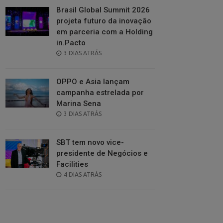
Brasil Global Summit 2026
projeta futuro da inovação
em parceria com a Holding
in.Pacto
POSTED
3 DIAS ATRÁS
ON
OPPO e Asia lançam
campanha estrelada por
Marina Sena
POSTED
3 DIAS ATRÁS
ON
SBT tem novo vice-
presidente de Negócios e
Facilities
POSTED
4 DIAS ATRÁS
ON