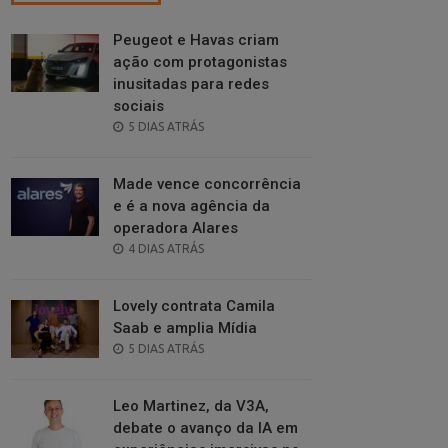
Peugeot e Havas criam
ação com protagonistas
inusitadas para redes
sociais
POSTED
5 DIAS ATRÁS
ON
Made vence concorrência
e é a nova agência da
operadora Alares
POSTED
4 DIAS ATRÁS
ON
Lovely contrata Camila
Saab e amplia Mídia
POSTED
5 DIAS ATRÁS
ON
Leo Martinez, da V3A,
debate o avanço da IA em