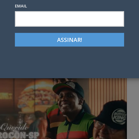
EMAIL
Google+
LinkedIn
Pinterest
tter