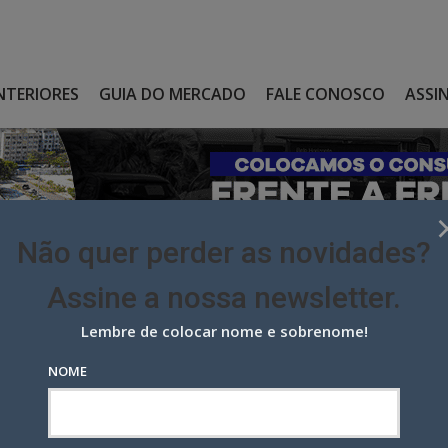
NTERIORES
GUIA DO MERCADO
FALE CONOSCO
ASSI
Não quer perder as novidades?
Assine a nossa newsletter.
Lembre de colocar nome e sobrenome!
 O PROCON-SP NO RETORNO DO SANDUICHE DE COSTELA PELO BK
NOME
Procon-SP no retorno do
elo BK