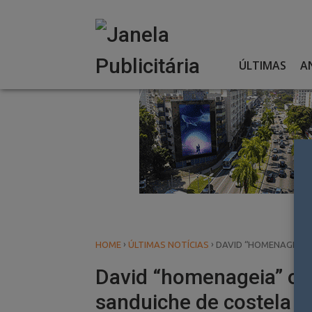
Skip
to
content
ÚLTIMAS
A
›
›
HOME
ÚLTIMAS NOTÍCIAS
DAVID “HOMENAGEIA”
David “homenageia” o 
sanduiche de costela p