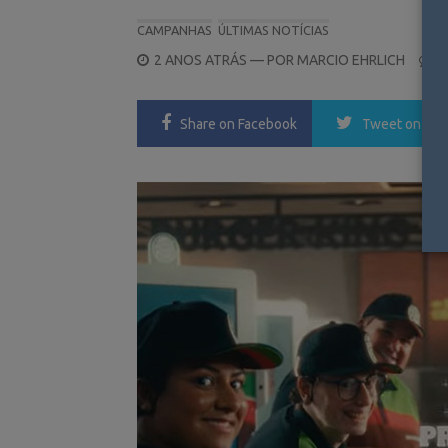
CAMPANHAS
ÚLTIMAS NOTÍCIAS
POSTED
2 ANOS ATRÁS
— POR
MARCIO EHRLICH
0
ON
Share
on Facebook
Tweet
on Twi