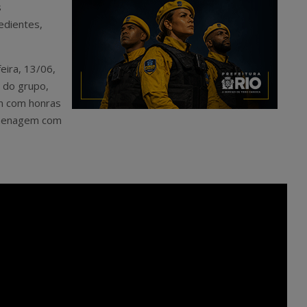
s
edientes,
eira, 13/06,
 do grupo,
m com honras
omenagem com