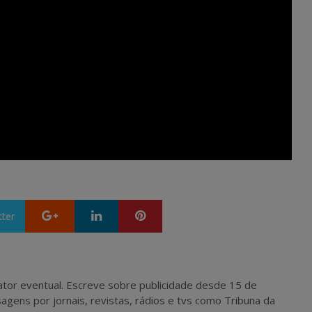
Google+
LinkedIn
Pinterest
tter
 e ator eventual. Escreve sobre publicidade desde 15 de
agens por jornais, revistas, rádios e tvs como Tribuna da