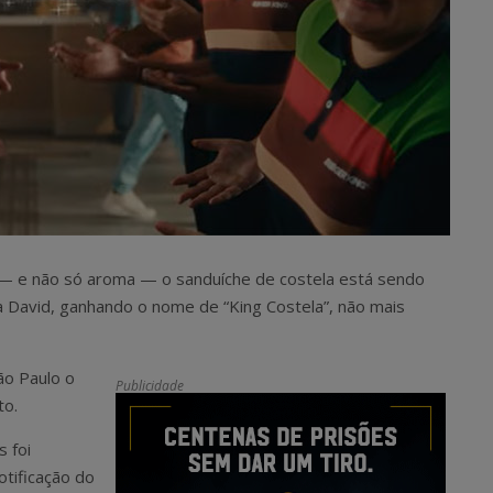
 — e não só aroma — o sanduíche de costela está sendo
 David, ganhando o nome de “King Costela”, não mais
ão Paulo o
Publicidade
to.
 foi
tificação do