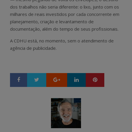
dos trabalhos não seria diferente: o lixo, junto com os
milhares de reais investidos por cada concorrente em
planejamento, criação e levantamento de
documentação, além do tempo de seus profissionais.
A CDHU está, no momento, sem o atendimento de
agência de publicidade.
Google+
LinkedIn
Pinterest
S
T
h
w
a
e
r
e
e
t