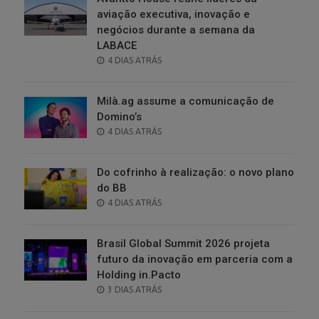
aviação executiva, inovação e
negócios durante a semana da
LABACE
POSTED
4 DIAS ATRÁS
ON
Milà.ag assume a comunicação de
Domino’s
POSTED
4 DIAS ATRÁS
ON
Do cofrinho à realização: o novo plano
do BB
POSTED
4 DIAS ATRÁS
ON
Brasil Global Summit 2026 projeta
futuro da inovação em parceria com a
Holding in.Pacto
POSTED
3 DIAS ATRÁS
ON