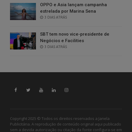
OPPO e Asia lançam campanha
estrelada por Marina Sena
POSTED
3 DIAS ATRÁS
ON
SBT tem novo vice-presidente de
Negócios e Facilities
POSTED
3 DIAS ATRÁS
ON
Copyright 2025 © Todos os direitos reservados a Janela
Publicitária. A reprodução de conteúdo original aqui publicado
sem a devida autorização ou citação da fonte configura-se em