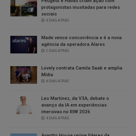
Peugeot e Havas criam ação com
protagonistas inusitadas para redes
sociais
POSTED
4 DIAS ATRÁS
ON
Made vence concorrência e é a nova
agência da operadora Alares
POSTED
3 DIAS ATRÁS
ON
Lovely contrata Camila Saab e amplia
Mídia
POSTED
4 DIAS ATRÁS
ON
Leo Martinez, da V3A, debate o
avanço da IA em experiências
imersivas no RIW 2026
POSTED
4 DIAS ATRÁS
ON
Avantto House reúne líderes da