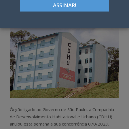
Google+
LinkedIn
Pinterest
S
T
h
w
a
e
r
e
e
t
Órgão ligado ao Governo de São Paulo, a Companhia
de Desenvolvimento Habitacional e Urbano (CDHU)
anulou esta semana a sua concorrência 070/2023.