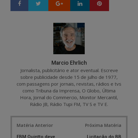
Google+
LinkedIn
Pinterest
S
T
h
w
a
e
r
e
e
t
Marcio Ehrlich
Jornalista, publicitário e ator eventual. Escreve
sobre publicidade desde 15 de julho de 1977,
com passagens por jornais, revistas, rádios e tvs
como Tribuna da Imprensa, O Globo, Última
Hora, Jornal do Commercio, Monitor Mercantil,
Rádio JB, Rádio Tupi FM, TV S e TV E.
Post
Matéria Anterior
Próxima Matéria
navigation
EBM Quintto deve
Licitação do BB