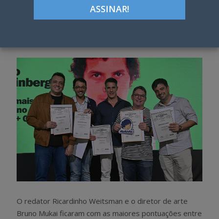
ON
Google+
LinkedIn
Pinterest
S
T
h
w
a
e
r
e
e
t
O redator Ricardinho Weitsman e o diretor de arte
Bruno Mukai ficaram com as maiores pontuações entre