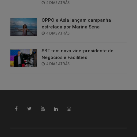
POSTED
4 DIAS ATRÁS
ON
OPPO e Asia lançam campanha
estrelada por Marina Sena
POSTED
4 DIAS ATRÁS
ON
SBT tem novo vice-presidente de
Negócios e Facilities
POSTED
4 DIAS ATRÁS
ON