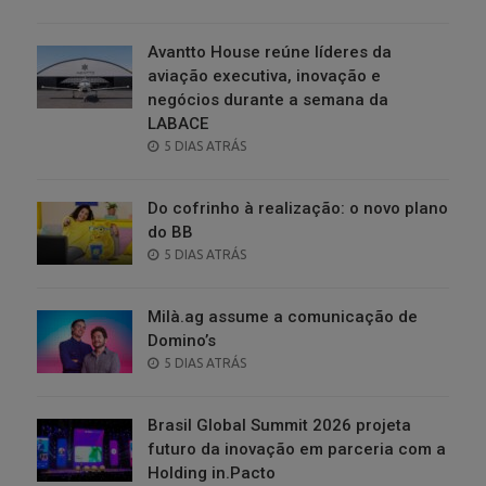
ON
Avantto House reúne líderes da
aviação executiva, inovação e
negócios durante a semana da
LABACE
POSTED
5 DIAS ATRÁS
ON
Do cofrinho à realização: o novo plano
do BB
POSTED
5 DIAS ATRÁS
ON
Milà.ag assume a comunicação de
Domino’s
POSTED
5 DIAS ATRÁS
ON
Brasil Global Summit 2026 projeta
futuro da inovação em parceria com a
Holding in.Pacto