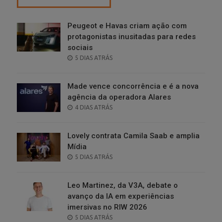
Peugeot e Havas criam ação com
protagonistas inusitadas para redes
sociais
POSTED
5 DIAS ATRÁS
ON
Made vence concorrência e é a nova
agência da operadora Alares
POSTED
4 DIAS ATRÁS
ON
Lovely contrata Camila Saab e amplia
Mídia
POSTED
5 DIAS ATRÁS
ON
Leo Martinez, da V3A, debate o
avanço da IA em experiências
imersivas no RIW 2026
POSTED
5 DIAS ATRÁS