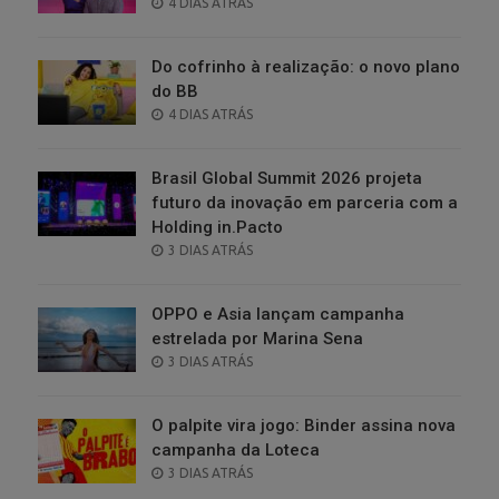
POSTED
4 DIAS ATRÁS
ON
Do cofrinho à realização: o novo plano
do BB
POSTED
4 DIAS ATRÁS
ON
Brasil Global Summit 2026 projeta
futuro da inovação em parceria com a
Holding in.Pacto
POSTED
3 DIAS ATRÁS
ON
OPPO e Asia lançam campanha
estrelada por Marina Sena
POSTED
3 DIAS ATRÁS
ON
O palpite vira jogo: Binder assina nova
campanha da Loteca
POSTED
3 DIAS ATRÁS
ON