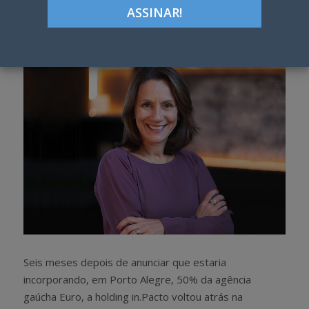
Google+
LinkedIn
Pinterest
S
T
h
w
a
e
r
e
e
t
Seis meses depois de anunciar que estaria
incorporando, em Porto Alegre, 50% da agência
gaúcha Euro, a holding in.Pacto voltou atrás na