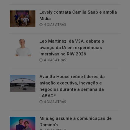
ON
Lovely contrata Camila Saab e amplia
Mídia
POSTED
4 DIAS ATRÁS
ON
Leo Martinez, da V3A, debate o
avanço da IA em experiências
imersivas no RIW 2026
POSTED
4 DIAS ATRÁS
ON
Avantto House reúne líderes da
aviação executiva, inovação e
negócios durante a semana da
LABACE
POSTED
4 DIAS ATRÁS
ON
Milà.ag assume a comunicação de
Domino’s