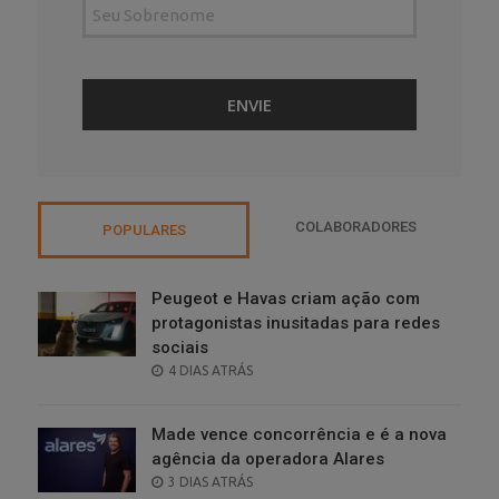
COLABORADORES
POPULARES
Peugeot e Havas criam ação com
protagonistas inusitadas para redes
sociais
POSTED
4 DIAS ATRÁS
ON
Made vence concorrência e é a nova
agência da operadora Alares
POSTED
3 DIAS ATRÁS