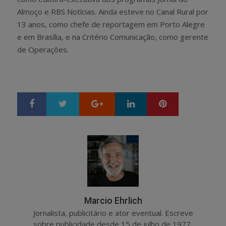
Almoço e RBS Notícias. Ainda esteve no Canal Rural por
13 anos, como chefe de reportagem em Porto Alegre
e em Brasília, e na Critério Comunicação, como gerente
de Operações.
Google+
LinkedIn
Pinterest
S
T
h
w
a
e
r
e
e
t
Marcio Ehrlich
Jornalista, publicitário e ator eventual. Escreve
sobre publicidade desde 15 de julho de 1977,