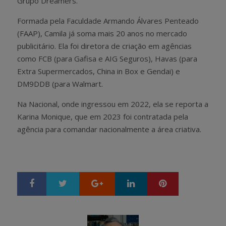
Grupo Dreamers.
Formada pela Faculdade Armando Álvares Penteado
(FAAP), Camila já soma mais 20 anos no mercado
publicitário. Ela foi diretora de criação em agências
como FCB (para Gafisa e AIG Seguros), Havas (para
Extra Supermercados, China in Box e Gendai) e
DM9DDB (para Walmart.
Na Nacional, onde ingressou em 2022, ela se reporta a
Karina Monique, que em 2023 foi contratada pela
agência para comandar nacionalmente a área criativa.
Google+
LinkedIn
Pinterest
S
T
h
w
a
e
r
e
e
t