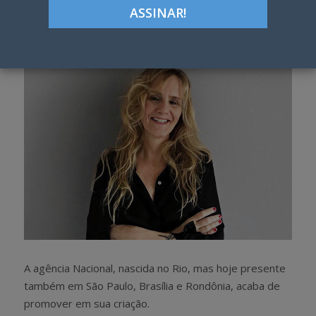
Google+
LinkedIn
Pinterest
S
T
h
w
a
e
r
e
e
t
A agência Nacional, nascida no Rio, mas hoje presente
também em São Paulo, Brasília e Rondônia, acaba de
promover em sua criação.