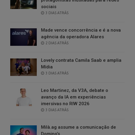
sociais
POSTED
3 DIAS ATRÁS
ON
Made vence concorrência e é a nova
agência da operadora Alares
POSTED
2 DIAS ATRÁS
ON
Lovely contrata Camila Saab e amplia
Mídia
POSTED
3 DIAS ATRÁS
ON
Leo Martinez, da V3A, debate o
avanço da IA em experiências
imersivas no RIW 2026
POSTED
3 DIAS ATRÁS
ON
Milà.ag assume a comunicação de
Domino’s