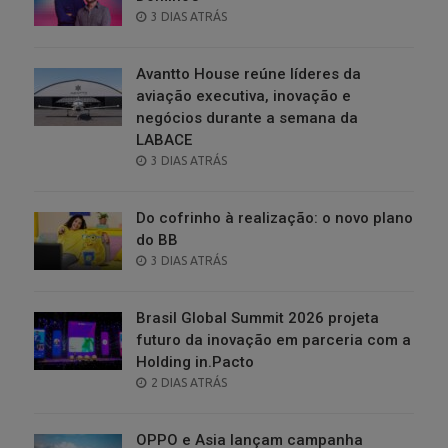
POSTED
3 DIAS ATRÁS
ON
Avantto House reúne líderes da
aviação executiva, inovação e
negócios durante a semana da
LABACE
POSTED
3 DIAS ATRÁS
ON
Do cofrinho à realização: o novo plano
do BB
POSTED
3 DIAS ATRÁS
ON
Brasil Global Summit 2026 projeta
futuro da inovação em parceria com a
Holding in.Pacto
POSTED
2 DIAS ATRÁS
ON
OPPO e Asia lançam campanha