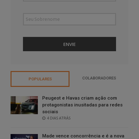
COLABORADORES
POPULARES
Peugeot e Havas criam ação com
protagonistas inusitadas para redes
sociais
POSTED
4 DIAS ATRÁS
ON
Made vence concorrência e é a nova