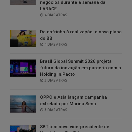
negócios durante a semana da
LABACE
POSTED
4 DIAS ATRÁS
ON
Do cofrinho à realização: o novo plano
do BB
POSTED
4 DIAS ATRÁS
ON
Brasil Global Summit 2026 projeta
futuro da inovação em parceria com a
Holding in.Pacto
POSTED
3 DIAS ATRÁS
ON
OPPO e Asia lançam campanha
estrelada por Marina Sena
POSTED
3 DIAS ATRÁS
ON
SBT tem novo vice-presidente de