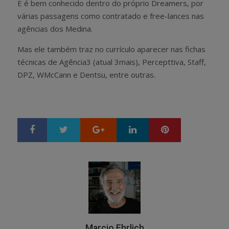
E é bem conhecido dentro do próprio Dreamers, por
várias passagens como contratado e free-lances nas
agências dos Medina.
Mas ele também traz no currículo aparecer nas fichas
técnicas de Agência3 (atual 3mais), Percepttiva, Staff,
DPZ, WMcCann e Dentsu, entre outras.
Google+
LinkedIn
Pinterest
S
T
h
w
a
e
r
e
e
t
Marcio Ehrlich