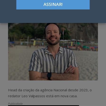
Google+
LinkedIn
Pinterest
S
T
h
w
a
e
r
e
e
t
Head da criação da agência Nacional desde 2023, o
redator Leo Valpassos está em nova casa.
Publicidade