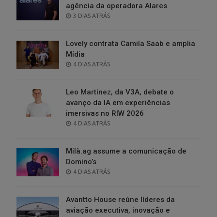
agência da operadora Alares
POSTED
3 DIAS ATRÁS
ON
Lovely contrata Camila Saab e amplia
Mídia
POSTED
4 DIAS ATRÁS
ON
Leo Martinez, da V3A, debate o
avanço da IA em experiências
imersivas no RIW 2026
POSTED
4 DIAS ATRÁS
ON
Milà.ag assume a comunicação de
Domino’s
POSTED
4 DIAS ATRÁS
ON
Avantto House reúne líderes da
aviação executiva, inovação e