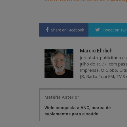
Share
on Facebook
Tweet
on Twi
Marcio Ehrlich
Jornalista, publicitário
julho de 1977, com pass
Imprensa, O Globo, Últi
JB, Rádio Tupi FM, TV S 
Post
Matéria Anterior
navigation
Wide conquista a ANC, marca de
suplementos para a saúde