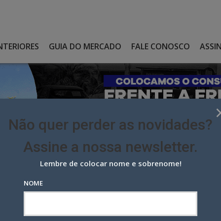
NTERIORES
GUIA DO MERCADO
FALE CONOSCO
ASSI
Não quer perder as novidades?
Assine a nossa newsletter.
Lembre de colocar nome e sobrenome!
TO CONSTANTE FILHO, QUE FOI HEAD DIGITAL, NO RIO, DO
NOME
Constante Filho, que foi head