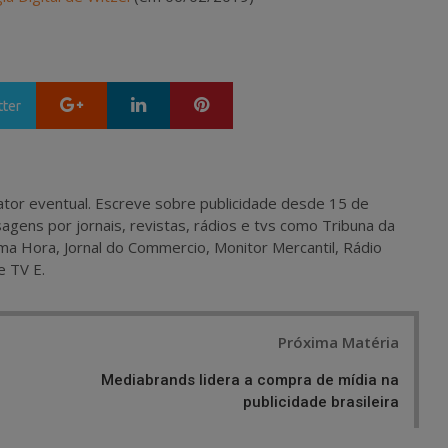
Google+
LinkedIn
Pinterest
tter
 e ator eventual. Escreve sobre publicidade desde 15 de
agens por jornais, revistas, rádios e tvs como Tribuna da
ma Hora, Jornal do Commercio, Monitor Mercantil, Rádio
e TV E.
Próxima Matéria
Mediabrands lidera a compra de mídia na
publicidade brasileira