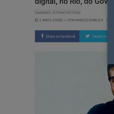
digital, no Rio, do Gove
SAUDADES
ÚLTIMAS NOTÍCIAS
POSTED
2 ANOS ATRÁS
— POR
MARCIO EHRLICH
0
ON
Share
on Facebook
Tweet
on Twi