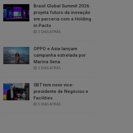
Brasil Global Summit 2026
projeta futuro da inovação
em parceria com a Holding
in.Pacto
POSTED
5 DIAS ATRÁS
ON
OPPO e Asia lançam
campanha estrelada por
Marina Sena
POSTED
5 DIAS ATRÁS
ON
SBT tem novo vice-
presidente de Negócios e
Facilities
POSTED
5 DIAS ATRÁS
ON