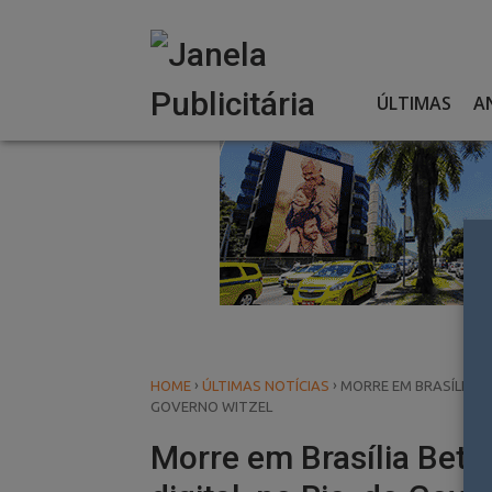
Skip
to
content
ÚLTIMAS
A
›
›
HOME
ÚLTIMAS NOTÍCIAS
MORRE EM BRASÍLIA BE
GOVERNO WITZEL
Morre em Brasília Beto 