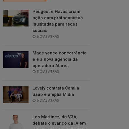
Peugeot e Havas criam
ação com protagonistas
inusitadas para redes
sociais
POSTED
6 DIAS ATRÁS
ON
Made vence concorrência
e é a nova agência da
operadora Alares
POSTED
5 DIAS ATRÁS
ON
Lovely contrata Camila
Saab e amplia Mídia
POSTED
6 DIAS ATRÁS
ON
Leo Martinez, da V3A,
debate o avanço da IA em