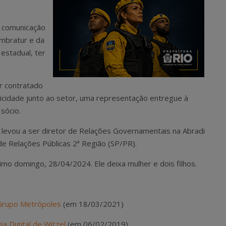
e comunicação
Embratur e da
estadual, ter
r contratado
licidade junto ao setor, uma representação entregue à
sócio.
o levou a ser diretor de Relações Governamentais na Abradi
de Relações Públicas 2ª Região (SP/PR).
mo domingo, 28/04/2024. Ele deixa mulher e dois filhos.
 Grupo Metrópoles
(em 18/03/2021)
a Digital de Witzel
(em 06/02/2019)