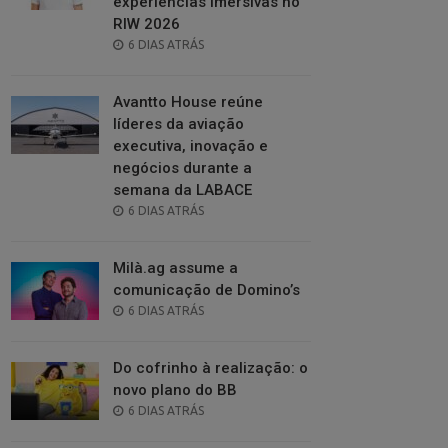
experiências imersivas no
RIW 2026
POSTED
6 DIAS ATRÁS
ON
Avantto House reúne
líderes da aviação
executiva, inovação e
negócios durante a
semana da LABACE
POSTED
6 DIAS ATRÁS
ON
Milà.ag assume a
comunicação de Domino’s
POSTED
6 DIAS ATRÁS
ON
Do cofrinho à realização: o
novo plano do BB
POSTED
6 DIAS ATRÁS
ON