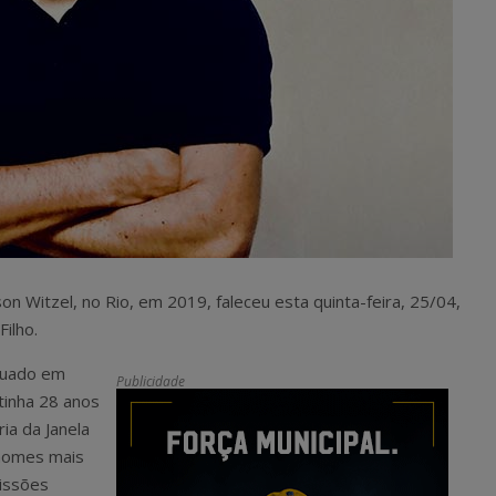
on Witzel, no Rio, em 2019, faleceu esta quinta-feira, 25/04,
Filho.
duado em
Publicidade
tinha 28 anos
ia da Janela
 nomes mais
issões