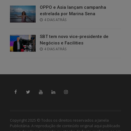
OPPO e Asia lançam campanha
estrelada por Marina Sena
POSTED
4 DIAS ATRÁS
ON
SBT tem novo vice-presidente de
Negócios e Facilities
POSTED
4 DIAS ATRÁS
ON
Copyright 2025 © Todos os direitos reservados a Janela
Publicitária. A reprodução de conteúdo original aqui publicado