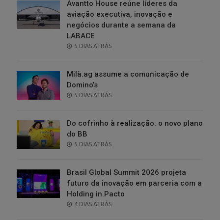
Avantto House reúne líderes da
aviação executiva, inovação e
negócios durante a semana da
LABACE
POSTED
5 DIAS ATRÁS
ON
Milà.ag assume a comunicação de
Domino’s
POSTED
5 DIAS ATRÁS
ON
Do cofrinho à realização: o novo plano
do BB
POSTED
5 DIAS ATRÁS
ON
Brasil Global Summit 2026 projeta
futuro da inovação em parceria com a
Holding in.Pacto
POSTED
4 DIAS ATRÁS
ON