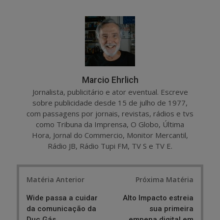
a
e
r
e
e
t
Marcio Ehrlich
Jornalista, publicitário e ator eventual. Escreve
sobre publicidade desde 15 de julho de 1977,
com passagens por jornais, revistas, rádios e tvs
como Tribuna da Imprensa, O Globo, Última
Hora, Jornal do Commercio, Monitor Mercantil,
Rádio JB, Rádio Tupi FM, TV S e TV E.
Post
Matéria Anterior
Próxima Matéria
navigation
Wide passa a cuidar
Alto Impacto estreia
da comunicação da
sua primeira
Duc Gás
empena digital em