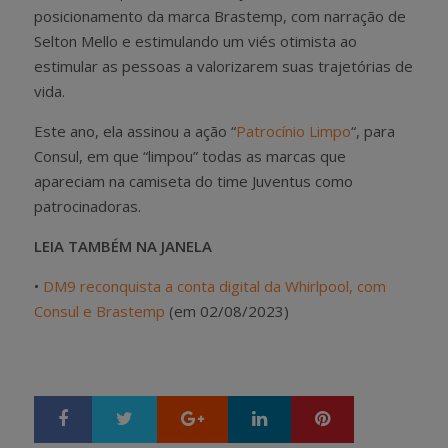
posicionamento da marca Brastemp, com narração de
Selton Mello e estimulando um viés otimista ao
estimular as pessoas a valorizarem suas trajetórias de
vida.
Este ano, ela assinou a ação “
Patrocínio Limpo
“, para
Consul, em que “limpou” todas as marcas que
apareciam na camiseta do time Juventus como
patrocinadoras.
LEIA TAMBÉM NA JANELA
•
DM9 reconquista a conta digital da Whirlpool, com
Consul e Brastemp
(em 02/08/2023)
Google+
LinkedIn
Pinterest
S
T
h
w