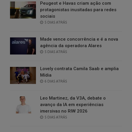
Peugeot e Havas criam ação com
protagonistas inusitadas para redes
sociais
POSTED
5 DIAS ATRÁS
ON
Made vence concorrência e é a nova
agência da operadora Alares
POSTED
5 DIAS ATRÁS
ON
Lovely contrata Camila Saab e amplia
Mídia
POSTED
6 DIAS ATRÁS
ON
Leo Martinez, da V3A, debate o
avanço da IA em experiências
imersivas no RIW 2026
POSTED
5 DIAS ATRÁS
ON