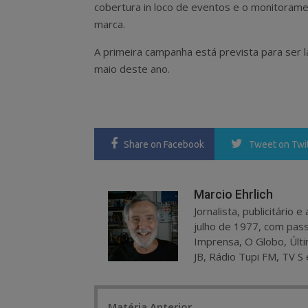
cobertura in loco de eventos e o monitoram
marca.
A primeira campanha está prevista para ser 
maio deste ano.
Share
on Facebook
Tweet
on Twi
Marcio Ehrlich
Jornalista, publicitário
julho de 1977, com pass
Imprensa, O Globo, Últi
JB, Rádio Tupi FM, TV S 
Post
Matéria Anterior