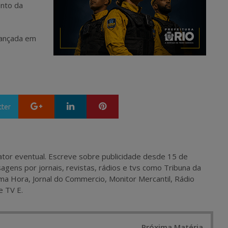
ento da
lançada em
Google+
LinkedIn
Pinterest
tter
 e ator eventual. Escreve sobre publicidade desde 15 de
agens por jornais, revistas, rádios e tvs como Tribuna da
ma Hora, Jornal do Commercio, Monitor Mercantil, Rádio
e TV E.
Próxima Matéria