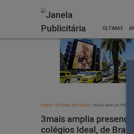
Skip
to
content
ÚLTIMAS
A
›
›
HOME
ÚLTIMAS NOTÍCIAS
3MAIS AMPLIA PRESEN
3mais amplia presença
colégios Ideal, de Brasí