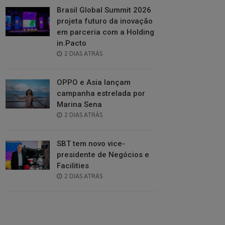
Brasil Global Summit 2026
projeta futuro da inovação
em parceria com a Holding
in.Pacto
POSTED
2 DIAS ATRÁS
ON
OPPO e Asia lançam
campanha estrelada por
Marina Sena
POSTED
2 DIAS ATRÁS
ON
SBT tem novo vice-
presidente de Negócios e
Facilities
POSTED
2 DIAS ATRÁS
ON