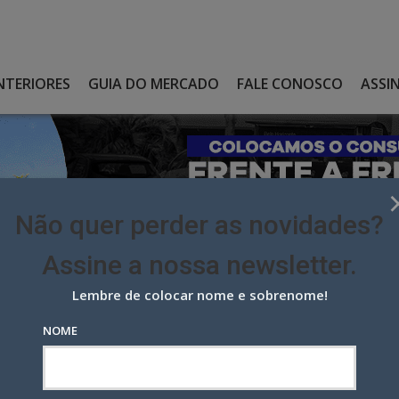
NTERIORES
GUIA DO MERCADO
FALE CONOSCO
ASSI
Não quer perder as novidades?
Assine a nossa newsletter.
Lembre de colocar nome e sobrenome!
ÇA NO GRUPO SALTA COM OS COLÉGIOS IDEAL, DE BRASÍLIA
NOME
 no Grupo Salta com os
lia