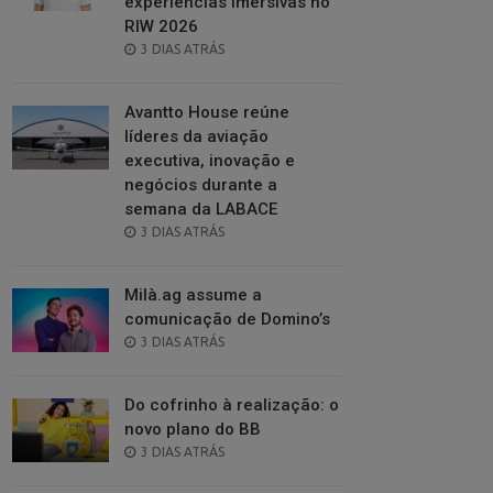
experiências imersivas no
RIW 2026
POSTED
3 DIAS ATRÁS
ON
Avantto House reúne
líderes da aviação
executiva, inovação e
negócios durante a
semana da LABACE
POSTED
3 DIAS ATRÁS
ON
Milà.ag assume a
comunicação de Domino’s
POSTED
3 DIAS ATRÁS
ON
Do cofrinho à realização: o
novo plano do BB
POSTED
3 DIAS ATRÁS
ON