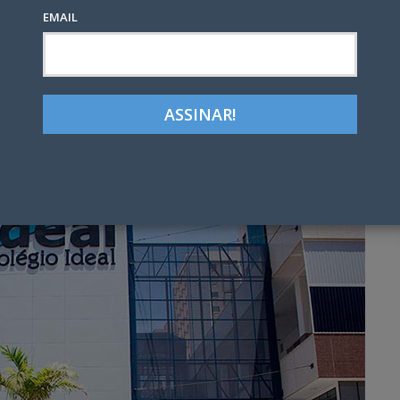
EMAIL
Google+
LinkedIn
Pinterest
tter