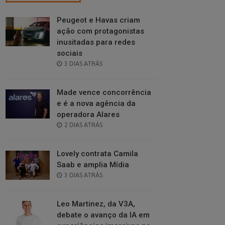
Peugeot e Havas criam
ação com protagonistas
inusitadas para redes
sociais
POSTED
3 DIAS ATRÁS
ON
Made vence concorrência
e é a nova agência da
operadora Alares
POSTED
2 DIAS ATRÁS
ON
Lovely contrata Camila
Saab e amplia Mídia
POSTED
3 DIAS ATRÁS
ON
Leo Martinez, da V3A,
debate o avanço da IA em