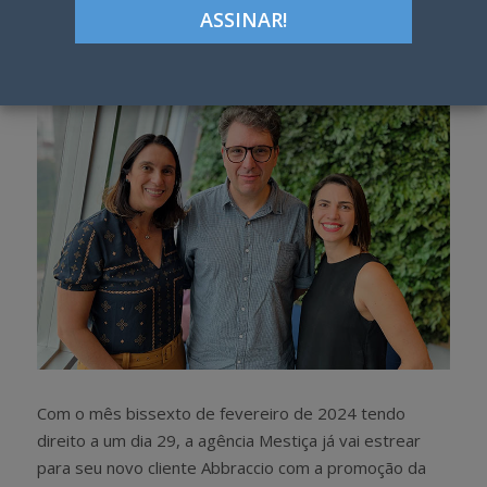
Google+
LinkedIn
Pinterest
S
T
h
w
a
e
r
e
e
t
Com o mês bissexto de fevereiro de 2024 tendo
direito a um dia 29, a agência Mestiça já vai estrear
para seu novo cliente Abbraccio com a promoção da