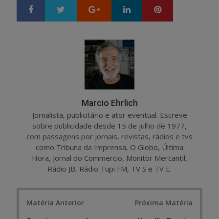
Google+
LinkedIn
Pinterest
S
T
h
w
a
e
r
e
e
t
Marcio Ehrlich
Jornalista, publicitário e ator eventual. Escreve
sobre publicidade desde 15 de julho de 1977,
com passagens por jornais, revistas, rádios e tvs
como Tribuna da Imprensa, O Globo, Última
Hora, Jornal do Commercio, Monitor Mercantil,
Rádio JB, Rádio Tupi FM, TV S e TV E.
Post
Matéria Anterior
Próxima Matéria
navigation