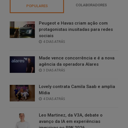
COLABORADORES
POPULARES
Peugeot e Havas criam ação com
protagonistas inusitadas para redes
sociais
POSTED
4 DIAS ATRÁS
ON
Made vence concorrência e é a nova
agência da operadora Alares
POSTED
3 DIAS ATRÁS
ON
Lovely contrata Camila Saab e amplia
Mídia
POSTED
4 DIAS ATRÁS
ON
Leo Martinez, da V3A, debate o
avanço da IA em experiências
imersivas no RIW 2026