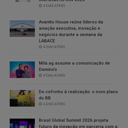
POSTED
4 DIAS ATRÁS
ON
Avantto House reúne líderes da
aviação executiva, inovação e
negócios durante a semana da
LABACE
POSTED
4 DIAS ATRÁS
ON
Milà.ag assume a comunicação de
Domino’s
POSTED
4 DIAS ATRÁS
ON
Do cofrinho à realização: o novo plano
do BB
POSTED
4 DIAS ATRÁS
ON
Brasil Global Summit 2026 projeta
futuro da inovação em parceria com a