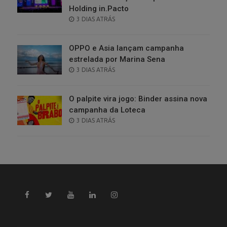
Holding in.Pacto
POSTED
3 DIAS ATRÁS
ON
OPPO e Asia lançam campanha
estrelada por Marina Sena
POSTED
3 DIAS ATRÁS
ON
O palpite vira jogo: Binder assina nova
campanha da Loteca
POSTED
3 DIAS ATRÁS
ON