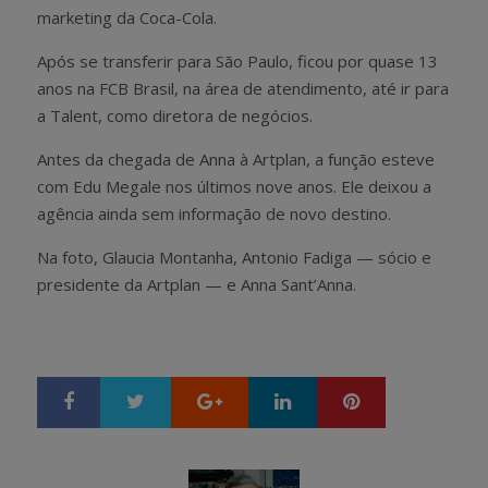
marketing da Coca-Cola.
Após se transferir para São Paulo, ficou por quase 13
anos na FCB Brasil, na área de atendimento, até ir para
a Talent, como diretora de negócios.
Antes da chegada de Anna à Artplan, a função esteve
com Edu Megale nos últimos nove anos. Ele deixou a
agência ainda sem informação de novo destino.
Na foto, Glaucia Montanha, Antonio Fadiga — sócio e
presidente da Artplan — e Anna Sant’Anna.
Google+
LinkedIn
Pinterest
S
T
h
w
a
e
r
e