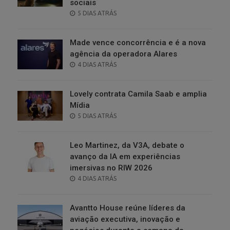
sociais
POSTED
5 DIAS ATRÁS
ON
Made vence concorrência e é a nova
agência da operadora Alares
POSTED
4 DIAS ATRÁS
ON
Lovely contrata Camila Saab e amplia
Mídia
POSTED
5 DIAS ATRÁS
ON
Leo Martinez, da V3A, debate o
avanço da IA em experiências
imersivas no RIW 2026
POSTED
4 DIAS ATRÁS
ON
Avantto House reúne líderes da
aviação executiva, inovação e