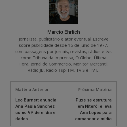
e
t
Marcio Ehrlich
Jornalista, publicitário e ator eventual. Escreve
sobre publicidade desde 15 de julho de 1977,
com passagens por jornais, revistas, rádios e tvs
como Tribuna da Imprensa, O Globo, Última
Hora, Jornal do Commercio, Monitor Mercantil,
Rádio JB, Rádio Tupi FM, TV S e TV E.
Post
Matéria Anterior
Próxima Matéria
navigation
Leo Burnett anuncia
Puxe se estrutura
Ana Paula Sanchez
em Niterói e leva
como VP de mídia e
Ana Lopes para
dados
comandar a mídia