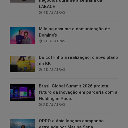
negócios durante a semana da
LABACE
POSTED
4 DIAS ATRÁS
ON
Milà.ag assume a comunicação de
Domino’s
POSTED
5 DIAS ATRÁS
ON
Do cofrinho à realização: o novo plano
do BB
POSTED
4 DIAS ATRÁS
ON
Brasil Global Summit 2026 projeta
futuro da inovação em parceria com a
Holding in.Pacto
POSTED
3 DIAS ATRÁS
ON
OPPO e Asia lançam campanha
estrelada por Marina Sena