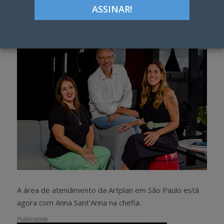
Google+
LinkedIn
Pinterest
S
T
h
w
a
e
r
e
e
t
A área de atendimento da Artplan em São Paulo está
agora com Anna Sant’Anna na chefia.
Publicidade