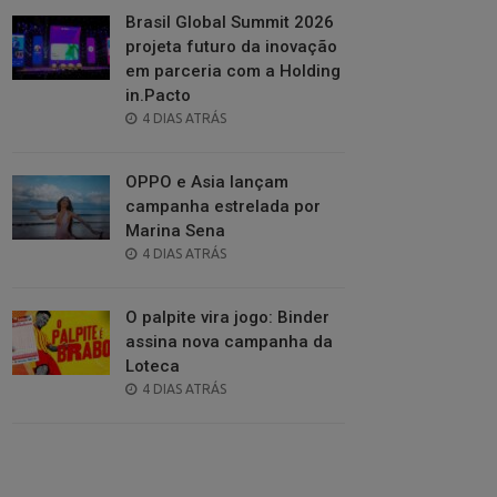
Brasil Global Summit 2026
projeta futuro da inovação
em parceria com a Holding
in.Pacto
POSTED
4 DIAS ATRÁS
ON
OPPO e Asia lançam
campanha estrelada por
Marina Sena
POSTED
4 DIAS ATRÁS
ON
O palpite vira jogo: Binder
assina nova campanha da
Loteca
POSTED
4 DIAS ATRÁS
ON