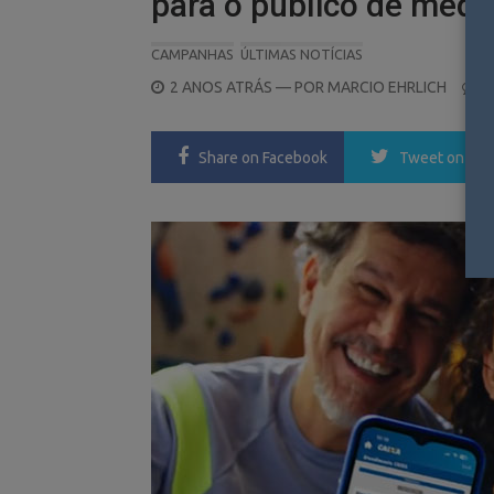
para o público de média
CAMPANHAS
ÚLTIMAS NOTÍCIAS
POSTED
2 ANOS ATRÁS
— POR
MARCIO EHRLICH
0
ON
Share
on Facebook
Tweet
on Twi