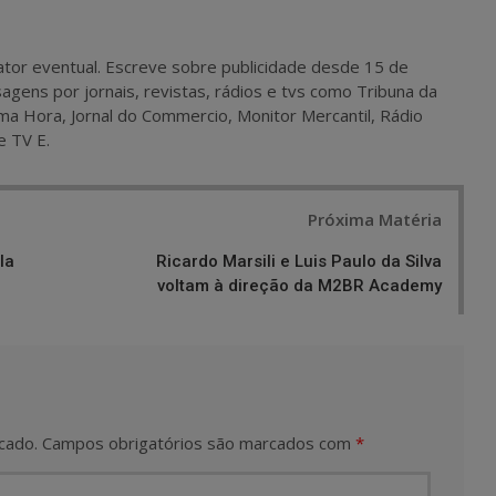
 e ator eventual. Escreve sobre publicidade desde 15 de
agens por jornais, revistas, rádios e tvs como Tribuna da
ma Hora, Jornal do Commercio, Monitor Mercantil, Rádio
e TV E.
Próxima Matéria
la
Ricardo Marsili e Luis Paulo da Silva
voltam à direção da M2BR Academy
cado.
Campos obrigatórios são marcados com
*