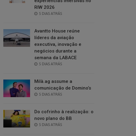
experiências imersivas no
RIW 2026
POSTED
5 DIAS ATRÁS
ON
Avantto House reúne
líderes da aviação
executiva, inovação e
negócios durante a
semana da LABACE
POSTED
5 DIAS ATRÁS
ON
Milà.ag assume a
comunicação de Domino’s
POSTED
5 DIAS ATRÁS
ON
Do cofrinho à realização: o
novo plano do BB
POSTED
5 DIAS ATRÁS
ON