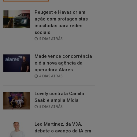
Peugeot e Havas criam
ação com protagonistas
inusitadas para redes
sociais
POSTED
5 DIAS ATRÁS
ON
Made vence concorrência
e é a nova agência da
operadora Alares
POSTED
4 DIAS ATRÁS
ON
Lovely contrata Camila
Saab e amplia Mídia
POSTED
5 DIAS ATRÁS
ON
Leo Martinez, da V3A,
debate o avanço da IA em