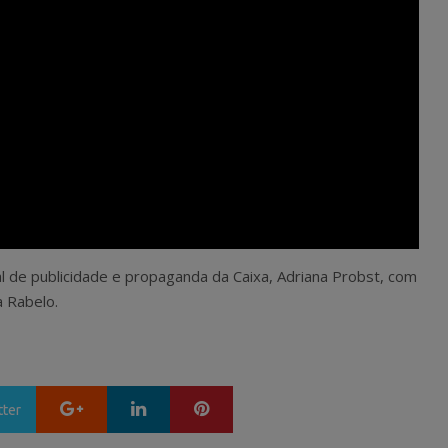
l de publicidade e propaganda da Caixa, Adriana Probst, com
a Rabelo.
Google+
LinkedIn
Pinterest
tter