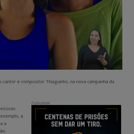
o cantor e compositor Thiaguinho, na nova campanha da
Publicidade
 pessoas
 exemplo, a
a a
ão.