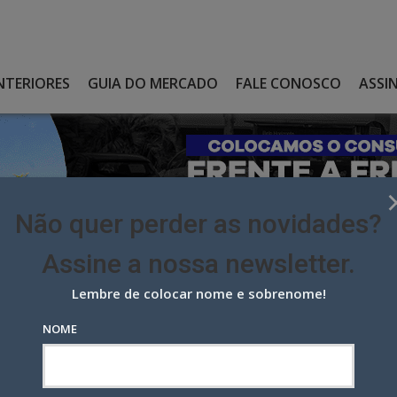
NTERIORES
GUIA DO MERCADO
FALE CONOSCO
ASSI
Não quer perder as novidades?
Assine a nossa newsletter.
Lembre de colocar nome e sobrenome!
E DA BINDER, EM CAMPANHA VOLTADA PARA O PÚBLICO DE MÉDIA E
NOME
da Binder, em campanha voltada