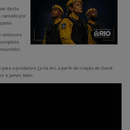
 mas desta
”, cantado por
guinho.
em emissora
 completa,
consumidor,
 para a produtora Ça Va Art, a partir da criação de David
nior e James Melo.