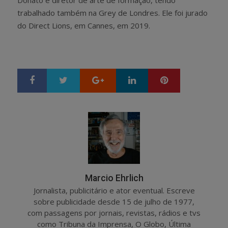
trabalhado também na Grey de Londres. Ele foi jurado
do Direct Lions, em Cannes, em 2019.
Google+
LinkedIn
Pinterest
S
T
h
w
a
e
r
e
e
t
Marcio Ehrlich
Jornalista, publicitário e ator eventual. Escreve
sobre publicidade desde 15 de julho de 1977,
com passagens por jornais, revistas, rádios e tvs
como Tribuna da Imprensa, O Globo, Última