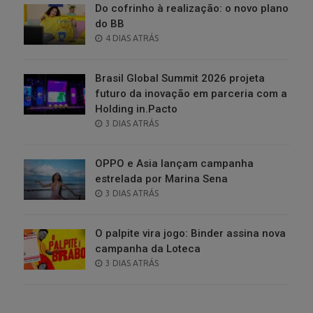
Do cofrinho à realização: o novo plano
do BB
POSTED
4 DIAS ATRÁS
ON
Brasil Global Summit 2026 projeta
futuro da inovação em parceria com a
Holding in.Pacto
POSTED
3 DIAS ATRÁS
ON
OPPO e Asia lançam campanha
estrelada por Marina Sena
POSTED
3 DIAS ATRÁS
ON
O palpite vira jogo: Binder assina nova
campanha da Loteca
POSTED
3 DIAS ATRÁS
ON