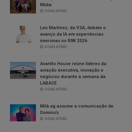
Mídia
POSTED
4 DIAS ATRÁS
ON
Leo Martinez, da V3A, debate o
avanço da IA em experiências
imersivas no RIW 2026
POSTED
4 DIAS ATRÁS
ON
Avantto House reúne líderes da
aviação executiva, inovação e
negócios durante a semana da
LABACE
POSTED
4 DIAS ATRÁS
ON
Milà.ag assume a comunicação de
Domino’s
POSTED
4 DIAS ATRÁS
ON