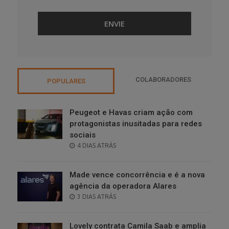
COLABORADORES
POPULARES
Peugeot e Havas criam ação com
protagonistas inusitadas para redes
sociais
POSTED
4 DIAS ATRÁS
ON
Made vence concorrência e é a nova
agência da operadora Alares
POSTED
3 DIAS ATRÁS
ON
Lovely contrata Camila Saab e amplia