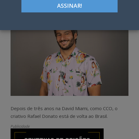
h
w
a
e
r
e
e
t
Depois de três anos na David Miami, como CCO, o
criativo Rafael Donato está de volta ao Brasil.
Publicidade